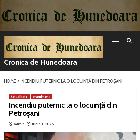
Sari
la
conținut
Primary
Menu
Cronica de Hunedoara
HOME
INCENDIU PUTERNIC LA O LOCUINȚĂ DIN PETROȘANI
Actualitate
eveniment
Incendiu puternic la o locuință din
Petroșani
admin
iunie 1, 2026