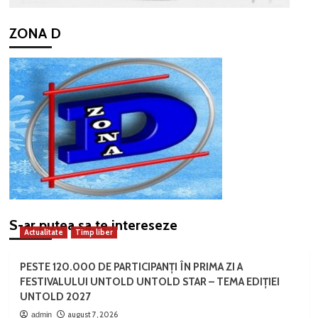
ZONA D
S-ar putea sa te intereseze
Actualitate
Timp liber
PESTE 120.000 DE PARTICIPANȚI ÎN PRIMA ZI A
FESTIVALULUI UNTOLD UNTOLD STAR – TEMA EDIȚIEI
UNTOLD 2027
august 7, 2026
admin