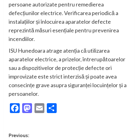
persoane autorizate pentru remedierea
defecțiunilor electrice. Verificarea periodică a
instalațiilor și înlocuirea aparatelor defecte
reprezintă măsuri esențiale pentru prevenirea
incendiilor.
ISU Hunedoara atrage atenția că utilizarea
aparatelor electrice, a prizelor, întrerupătoarelor
sau a dispozitivelor de protecție defecte ori
improvizate este strict interzisă și poate avea
consecințe grave asupra siguranței locuințelor și a
persoanelor.
Facebook
Mastodon
Email
Partajează
Post
Previous: