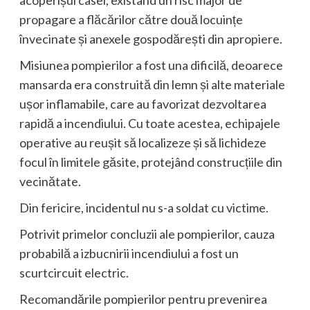
acoperișul casei, existând un risc major de
propagare a flăcărilor către două locuințe
învecinate și anexele gospodărești din apropiere.
Misiunea pompierilor a fost una dificilă, deoarece
mansarda era construită din lemn și alte materiale
ușor inflamabile, care au favorizat dezvoltarea
rapidă a incendiului. Cu toate acestea, echipajele
operative au reușit să localizeze și să lichideze
focul în limitele găsite, protejând construcțiile din
vecinătate.
Din fericire, incidentul nu s-a soldat cu victime.
Potrivit primelor concluzii ale pompierilor, cauza
probabilă a izbucnirii incendiului a fost un
scurtcircuit electric.
Recomandările pompierilor pentru prevenirea