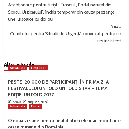
Atenționare pentru turiști: Traseul „Podul natural din
navigation
Scocul Urzicarului”, închis temporar din cauza prezenței
unei ursoaice cu doi pui
Next:
Comitetul pentru Situații de Urgență convocat pentru un
urs insistent
Alte articole
Actualitate
Timp liber
PESTE 120.000 DE PARTICIPANȚI ÎN PRIMA ZI A
FESTIVALULUI UNTOLD UNTOLD STAR – TEMA
EDIȚIEI UNTOLD 2027
august 7, 2026
admin
Actualitate
Turism
O nouă viziune pentru unul dintre cele mai importante
orașe romane din România