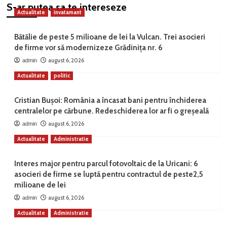
S-ar putea sa te intereseze
Actualitate
invatamant
Bătălie de peste 5 milioane de lei la Vulcan. Trei asocieri
de firme vor să modernizeze Grădinița nr. 6
august 6, 2026
admin
Actualitate
politic
Cristian Bușoi: România a încasat bani pentru închiderea
centralelor pe cărbune. Redeschiderea lor ar fi o greșeală
august 6, 2026
admin
Actualitate
Administratie
Interes major pentru parcul fotovoltaic de la Uricani: 6
asocieri de firme se luptă pentru contractul de peste2,5
milioane de lei
august 6, 2026
admin
Actualitate
Administratie