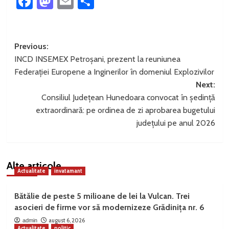
Facebook
Mastodon
Email
Partajează
Post
Previous:
INCD INSEMEX Petroșani, prezent la reuniunea
navigation
Federației Europene a Inginerilor în domeniul Explozivilor
Next:
Consiliul Județean Hunedoara convocat în ședință
extraordinară: pe ordinea de zi aprobarea bugetului
județului pe anul 2026
Alte articole
Actualitate
invatamant
Bătălie de peste 5 milioane de lei la Vulcan. Trei
asocieri de firme vor să modernizeze Grădinița nr. 6
august 6, 2026
admin
Actualitate
politic