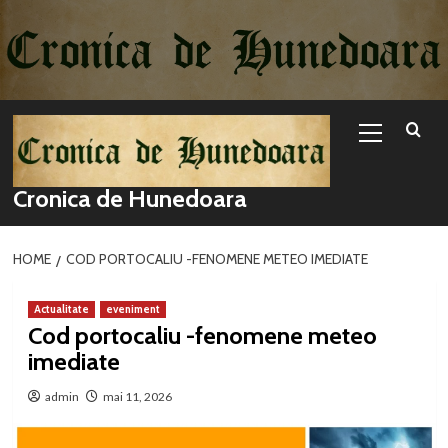
Sari
la
conținut
Primary
Menu
Cronica de Hunedoara
HOME
COD PORTOCALIU -FENOMENE METEO IMEDIATE
Actualitate
eveniment
Cod portocaliu -fenomene meteo
imediate
admin
mai 11, 2026