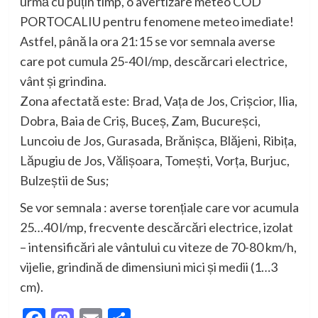
urmă cu puțin timp, o avertizare meteo COD
PORTOCALIU pentru fenomene meteo imediate!
Astfel, până la ora 21:15 se vor semnala averse
care pot cumula 25-40 l/mp, descărcari electrice,
vânt și grindina.
Zona afectată este: Brad, Vața de Jos, Crișcior, Ilia,
Dobra, Baia de Criș, Buceș, Zam, Bucureșci,
Luncoiu de Jos, Gurasada, Brănișca, Blăjeni, Ribița,
Lăpugiu de Jos, Vălișoara, Tomești, Vorța, Burjuc,
Bulzeștii de Sus;
Se vor semnala : averse torențiale care vor acumula
25…40 l/mp, frecvente descărcări electrice, izolat
– intensificări ale vântului cu viteze de 70-80 km/h,
vijelie, grindină de dimensiuni mici și medii (1…3
cm).