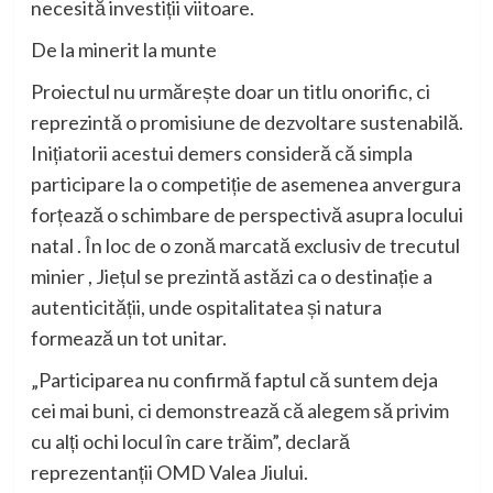
necesită
investiții
viitoare
.
De la
mine
rit
la
munte
Proiectul
nu
urmărește
doar
un
titlu
onorific
, ci
reprezintă
o
promisiune
de
dezvoltare
sustenabilă
.
Inițiatorii
acestui
demers
consideră
că
simpla
participare
la o
competiție
de
asemenea
anvergura
forțează
o
schimbare
de
perspectivă
asupra
locului
natal
.
În
loc de o
zonă
marcată
exclusiv
de trecutul
minier
,
Jiețul
se
prezintă
astăzi
ca o
destinație
a
autenticității
,
unde
ospitalitatea
și
natura
formează
un
tot
unitar
.
„
Participarea
nu
confirmă
faptul
că
suntem
deja
cei mai
buni
,
ci
demonstrează
că
alegem
să
privim
cu
alți
ochi
locul
în
care
trăim
”,
declară
reprezentanții
OMD
Valea
Jiului
.