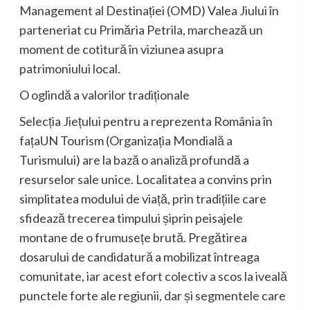
Management al
Destinației
(OMD)
Valea
Jiului
în
parteneriat
cu
Primăria
Petrila
,
marchează
un
moment de
cotitură
în viziunea
asupra
patrimoniului
local.
O
oglindă
a
valorilor
tradiționale
Selecția
Jiețului
pentru
a
reprezenta
România
în
fața
UN Tourism (
Organizația
Mondială
a
Turismului
) are la
bază
o
analiză
profundă
a
resurselor
sale
unice
.
Localitatea
a
convins
prin
simplitatea
modului
de
viață
,
prin
tradițiile
care
sfidează
trecerea
timpului
și
prin
peisajele
montane
de o
frumusețe
brută
.
Pregătirea
dosarului
de
candidatură
a
mobilizat
întreaga
comunitate
,
iar
acest
efort
colectiv
a
scos
la
iveală
punctele
forte ale
regiunii
,
dar
și
segmentele care