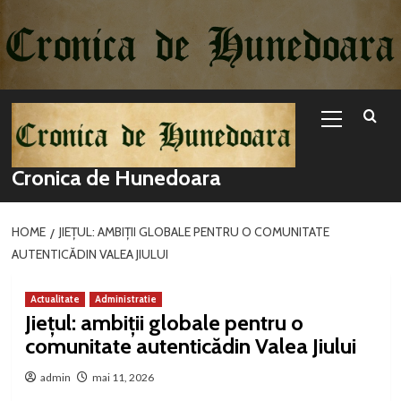
Sari
la
conținut
Primary
Menu
Cronica de Hunedoara
HOME
JIEȚUL: AMBIȚII GLOBALE PENTRU O COMUNITATE
AUTENTICĂDIN VALEA JIULUI
Actualitate
Administratie
Jiețul: ambiții globale pentru o
comunitate autenticădin Valea Jiului
admin
mai 11, 2026