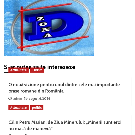
S-ar putea sa te intereseze
Actualitate
Turism
O nouă viziune pentru unul dintre cele mai importante
orașe romane din România
august 6, 2026
admin
Actualitate
politic
Călin Petru Marian, de Ziua Minerului: „Minerii sunt eroi,
nu masă de manevră”