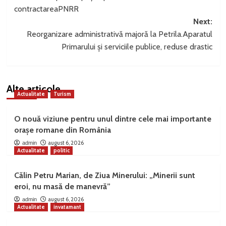
navigation
contractareaPNRR
Next:
Reorganizare administrativă majoră la Petrila.Aparatul
Primarului și serviciile publice, reduse drastic
Alte articole
Actualitate
Turism
O nouă viziune pentru unul dintre cele mai importante
orașe romane din România
august 6, 2026
admin
Actualitate
politic
Călin Petru Marian, de Ziua Minerului: „Minerii sunt
eroi, nu masă de manevră”
august 6, 2026
admin
Actualitate
invatamant