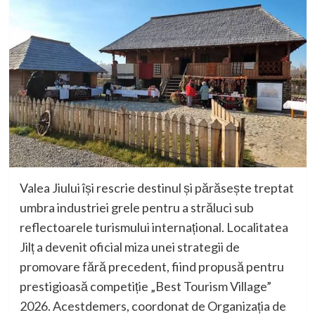
Valea
Jiului
își
rescrie
destinul
și
părăsește
treptat
umbra
industriei
grele
pentru
a
străluci
sub
reflectoarele
turismului
internațional
.
Localitatea
Jilț a
devenit
oficial
miza
unei
strategii
de
promovare fără
precedent,
fiind
propusă
pentru
prestigioasă competiție
„Best Tourism Village”
2026.
Acest
demers
,
coordonat
de
Organizația
de