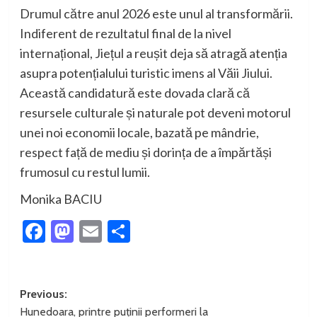
Drumul
către
anul
2026
este
unul
al
transformării
.
Indiferent
de
rezultatul
final de la
nivel
internațional
,
Jiețul
a
reușit
deja
să
atragă
atenția
asupra potențialului
turistic
imens
al
Văii
Jiului
.
Această
candidatură
este
dovada
clară
că
resursele
culturale
și naturale
pot
deveni
motorul
unei
noi
economii
locale,
bazată
pe
mândrie
,
respect
față
de
mediu
și
dorința de
a
împărtăși
frumosul
cu
restul
lumii
.
Monika BACIU
Facebook
Mastodon
Email
Partajează
Post
Previous:
Hunedoara, printre puținii performeri la