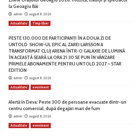
Zilele Orașului Geoagiu 2026: muzică, tradiții și spectacol
la Geoagiu Băi
august 8, 2026
admin
Actualitate
Timp liber
PESTE 130.000 DE PARTICIPANȚI ÎN A DOUA ZI DE
UNTOLD SHOW-UL EPIC AL ZAREI LARSSON A
TRANSFORMAT CLUJ ARENA ÎNTR-O GALAXIE DE LUMINĂ
ÎN ACEASTĂ SEARĂ LA ORA 21.30 SE PUN ÎN VÂNZARE
PRIMELE ABONAMENTE PENTRU UNTOLD 2027 – STAR
EDITION
august 8, 2026
admin
Actualitate
eveniment
Alertă în Deva: Peste 300 de persoane evacuate dintr-un
centru comercial, după degajări mari de fum
august 8, 2026
admin
Actualitate
eveniment