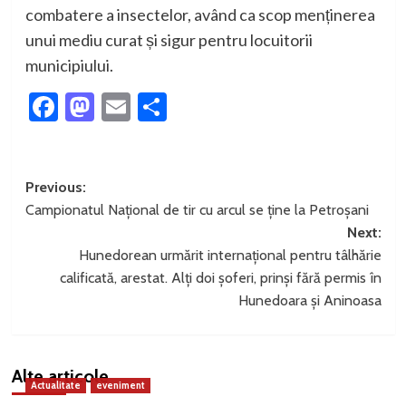
combatere a insectelor, având ca scop menținerea
unui mediu curat și sigur pentru locuitorii
municipiului.
Facebook
Mastodon
Email
Partajează
Post
Previous:
Campionatul Național de tir cu arcul se ține la Petroșani
navigation
Next:
Hunedorean urmărit internațional pentru tâlhărie
calificată, arestat. Alți doi șoferi, prinși fără permis în
Hunedoara și Aninoasa
Alte articole
Actualitate
eveniment