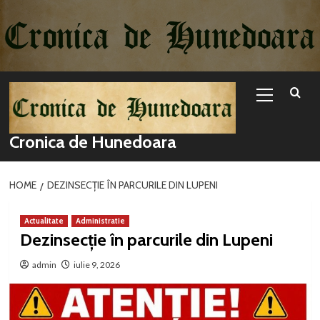
Sari
la
conținut
Primary
Menu
Cronica de Hunedoara
HOME
DEZINSECȚIE ÎN PARCURILE DIN LUPENI
Actualitate
Administratie
Dezinsecție în parcurile din Lupeni
admin
iulie 9, 2026