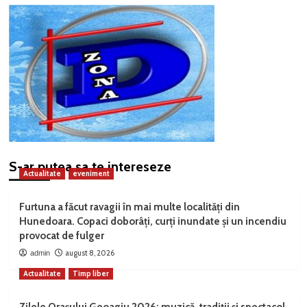
S-ar putea sa te intereseze
Actualitate
eveniment
Furtuna a făcut ravagii în mai multe localități din
Hunedoara. Copaci doborâți, curți inundate și un incendiu
provocat de fulger
august 8, 2026
admin
Actualitate
Timp liber