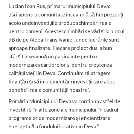
Lucian
Ioan
Rus
,
primarul
municipiului
Deva:
„
Grija
pentru
comunitate
înseamnă
să
fim
prezenți
acolo
unde
investițiile
produc
schimbări
reale
pentru
oameni
.
A
ceste
schimbări
se
văd
și
la
blocul
9B de
pe
Aleea
Transilvaniei
,
unde
lucrările
sunt
aproape
finalizate
.
Fiecare
proiect
dus
la bun
sfârșit
înseamnă
un
pas
înainte
pentru
modernizarea
cartierelor
și
pentru
creșterea
calității
vieții
în
Deva.
Continuăm
să
atragem
finanțări
și
să
implementăm
investiții
care
aduc
beneficii
reale
comunității
noastre
”.
Primăria Municipiului Deva va continua astfel de
investiții și în alte zone ale municipiului, în cadrul
programelor de modernizare și eficientizare
energetică a fondului locativ din Deva.”