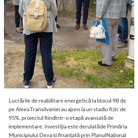
Lucrările
de
reabilitare
energetică
la
blocul
9B de
pe
Aleea
Transilvaniei
au
ajuns
la
un
stadiu
fizic
de
95%,
proiectul
fiind
într
-o
etapă
avansată
de
implementare
.
Investiția
este
derulată
de
Primăria
Municipiului
Deva
și
finanțată
prin
Planul
Național