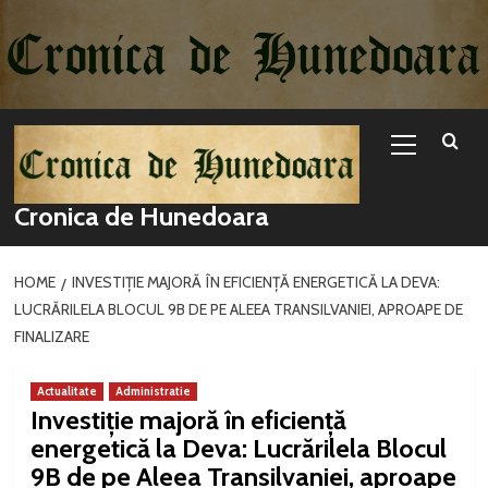
Sari
la
conținut
Primary
Menu
Cronica de Hunedoara
HOME
INVESTIȚIE MAJORĂ ÎN EFICIENȚĂ ENERGETICĂ LA DEVA:
LUCRĂRILELA BLOCUL 9B DE PE ALEEA TRANSILVANIEI, APROAPE DE
FINALIZARE
Actualitate
Administratie
Investiție majoră în eficiență
energetică la Deva: Lucrărilela Blocul
9B de pe Aleea Transilvaniei, aproape