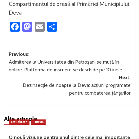
Compartimentul
de
presă
al
Primăriei
Municipiului
Deva
Facebook
Mastodon
Email
Partajează
Post
Previous:
Admiterea la Universitatea din Petroșani se mută în
navigation
online. Platforma de înscriere se deschide pe 10 iunie
Next:
Dezinsecție de noapte la Deva: acțiuni programate
pentru combaterea țânțarilor
Alte articole
Actualitate
Turism
O nouă viziune pentru unul dintre cele mai importante