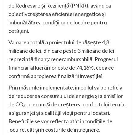
de
Redresare
și
Reziliență
(PNRR),
având
ca
obiectiv
creșterea
eficienței
energetice
și
îmbunătățirea
condițiilor
de
locuire
pentru
cetățeni
.
Valoarea
totală
a
proiectului
depășește
4
,3
milioane
de lei, din care
peste
3
milioane
de lei
reprezintă
finanțare
nerambursabilă
.
Progresul
financiar
al
lucrărilor
este
de 74
,16
%,
ceea
ce
confirmă
apropierea
finalizării
investiției
.
Prin
măsurile
implementate
,
imobilul
va
beneficia
de
reducerea
consumului
de
energie
și
a
emisiilor
de CO₂,
precum
și
de
creșterea
confortului
termic
,
a
siguranței
și
a
calității
vieții
pentru
locatari
.
Beneficiile
se
vor
reflecta
atât
în
condițiile
de
locuire
,
cât
și
în
costurile
de
întreținere
.