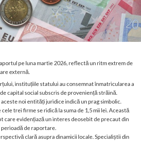
 raportul pe luna martie 2026, reflectă un ritm extrem de
pare externă.
ului, instituțiile statului au consemnat înmatricularea a
de capital social subscris de proveniență străină.
 aceste noi entități juridice indică un prag simbolic.
cele trei firme se ridică la suma de 1,5 mii lei. Această
pt care evidențiază un interes deosebit de precaut din
ă perioadă de raportare.
spectivă clară asupra dinamicii locale. Specialiștii din