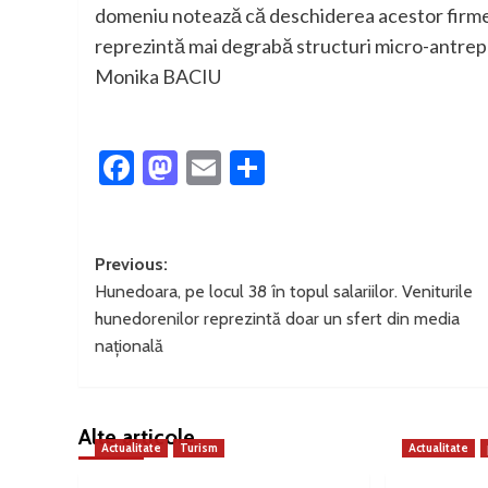
domeniu notează că deschiderea acestor firme nu
reprezintă mai degrabă structuri micro-antrepre
Monika BACIU
Facebook
Mastodon
Email
Partajează
Post
Previous:
Hunedoara, pe locul 38 în topul salariilor. Veniturile
navigation
hunedorenilor reprezintă doar un sfert din media
națională
Alte articole
Actualitate
Turism
Actualitate