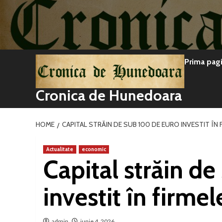
Sari
la
conținut
Prima pag
Cronica de Hunedoara
HOME
CAPITAL STRĂIN DE SUB 100 DE EURO INVESTIT ÎN F
Actualitate
economic
Capital străin d
investit în firmel
admin
iunie 4, 2026