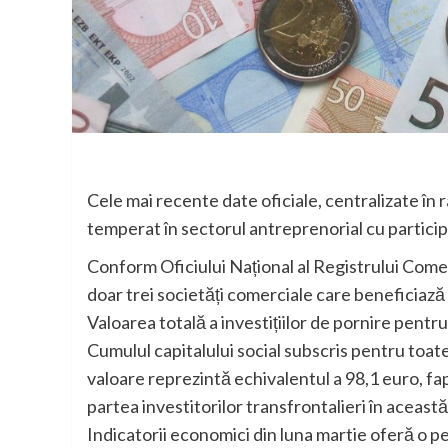
Cele mai recente date oficiale, centralizate în
temperat în sectorul antreprenorial cu partici
Conform Oficiului Național al Registrului Comerț
doar trei societăți comerciale care beneficiază 
Valoarea totală a investițiilor de pornire pentru
Cumulul capitalului social subscris pentru toate 
valoare reprezintă echivalentul a 98,1 euro, fa
partea investitorilor transfrontalieri în aceast
Indicatorii economici din luna martie oferă o per