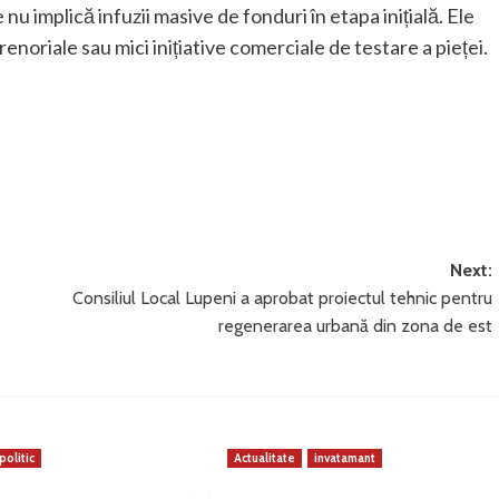
 implică infuzii masive de fonduri în etapa inițială. Ele
noriale sau mici inițiative comerciale de testare a pieței.
Next:
Consiliul Local Lupeni a aprobat proiectul tehnic pentru
regenerarea urbană din zona de est
politic
Actualitate
invatamant