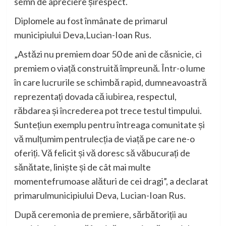
semn
de
apreciere
și
respect.
Diplomele
au
fost
înmânate
de
pr
imarul
municipiului
Deva,
Lucian-
Ioan
Rus
.
„
Astăzi
nu
premiem
doar
50 de
ani
de
căsnicie
, ci
premiem
o
viață
construită
împreună
.
Într
-o
lume
în
care
lucrurile
se
schimbă
rapid,
dumneavoastră
reprezentați
dovada
că
iubirea
,
respectul
,
răbdarea
și
încrederea
pot
trece
testul
timpului
.
Sunteți
un
exemplu
pentru
întreaga
comunitate
și
vă
mulțumim
pentru
lecția
de
viață
pe
care ne-o
oferiți
.
Vă
felicit
și
vă
doresc
să
vă
bucurați
de
sănătate
,
liniște
și
de
cât
mai
multe
momente
frumoase
alături
de
cei
dragi
”
, a
declarat
primarul
municipiului
Deva,
Lucian-
Ioan
Rus
.
După
ceremonia
de premiere,
sărbătoriții
au