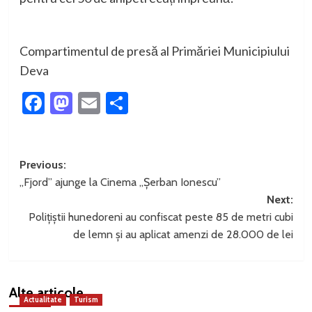
Compartimentul
de
presă
al
Primăriei
Municipiului
Deva
Facebook
Mastodon
Email
Partajează
Post
Previous:
„Fjord” ajunge la Cinema „Șerban Ionescu”
navigation
Next:
Polițiștii hunedoreni au confiscat peste 85 de metri cubi
de lemn și au aplicat amenzi de 28.000 de lei
Alte articole
Actualitate
Turism