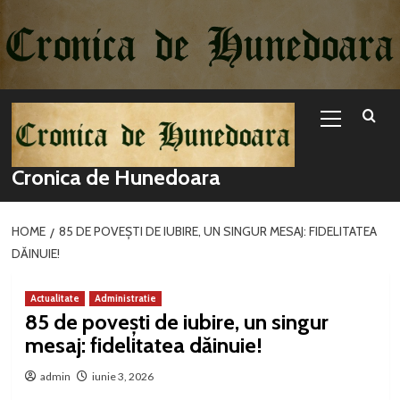
Sari
la
conținut
Primary
Menu
Cronica de Hunedoara
HOME
85 DE POVEȘTI DE IUBIRE, UN SINGUR MESAJ: FIDELITATEA
DĂINUIE!
Actualitate
Administratie
85 de povești de iubire, un singur
mesaj: fidelitatea dăinuie!
admin
iunie 3, 2026