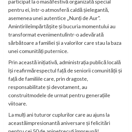
participat
la o
masă
festivă
organizată
special
pentru
ei
,
într
-o
atmosferă
caldă
și
elegantă
,
asemenea
unei
autentice
„
Nunți
de
Aur
”.
A
mintirile
împărtășite
și
bucuria
momentului
au
transformat
evenimentul
într
-o
adevărată
sărbătoare
a
familiei
și
a
valorilor
care
stau
la
baza
unei
comunități
puternice
.
Prin
această
inițiativă
,
administrația
publică
locală
își
reafirmă
respectul
față
de
seniorii
comunității
și
față
de
familiile
care,
prin
dragoste
,
responsabilitate
și
devotament
, au
construit
modele
de
urmat
pentru
generațiile
viitoare
.
La
mulți
ani
tuturor
cuplurilor
care au
ajuns
la
această
impresionantă
aniversare
și
felicitări
pentru
cei
50 de
ani
petrecuți
împreună
!