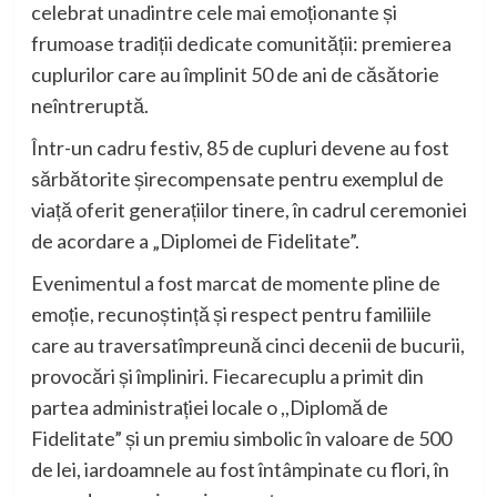
celebrat
una
dintre
cele
mai
emoționante
și
frumoase
tradiții
dedicate
comunității
:
premierea
cuplurilor
care au
împlinit
50 de
ani
de
căsătorie
neîntreruptă
.
Într
-un
cadru
festiv
, 85 de
cupluri
devene
au
fost
sărbătorite
și
recompensate
pentru
exemplul
de
viață
oferit
generațiilor
tinere
,
în
cadrul
ceremoniei
de
acordare
a „
Diplomei
de
Fidelitate
”.
Evenimentul
a
fost
marcat
de
momente
pline
de
emoție
,
recunoștință
și
respect
pentru
familiile
care au
traversat
împreună
cinci
decenii
de
bucurii
,
provocări
și
împliniri
.
Fiecare
cuplu
a
primit
din
partea
administrației
locale o
,,
Diplomă
de
Fidelitate
”
și
un
premiu
simbolic
în
valoare
de 500
de lei,
iar
doamnele
au
fost
întâmpinate
cu
flori
,
în