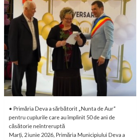
•
Primăria
Deva a
sărbătorit
„
Nunta
de
Aur
”
pentru
cuplurile
care au
împlinit
50 de
ani
de
căsătorie
neîn
treruptă
Marți
, 2
iunie
2026,
Primăria
Municipiului
Deva a