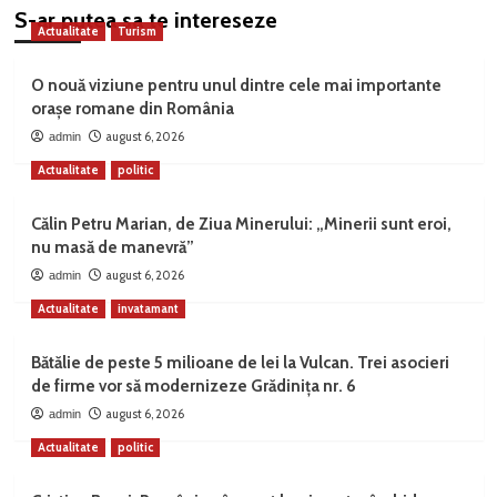
S-ar putea sa te intereseze
Actualitate
Turism
O nouă viziune pentru unul dintre cele mai importante
orașe romane din România
august 6, 2026
admin
Actualitate
politic
Călin Petru Marian, de Ziua Minerului: „Minerii sunt eroi,
nu masă de manevră”
august 6, 2026
admin
Actualitate
invatamant
Bătălie de peste 5 milioane de lei la Vulcan. Trei asocieri
de firme vor să modernizeze Grădinița nr. 6
august 6, 2026
admin
Actualitate
politic