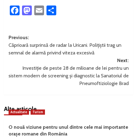
Facebook
Mastodon
Email
Partajează
Post
Previous:
Căprioară surprinsă de radar la Uricani. Polițiștii trag un
navigation
semnal de alarmă privind viteza excesivă
Next:
Investiție de peste 28 de milioane de lei pentru un
sistem modern de screening și diagnostic la Sanatoriul de
Pneumoftiziologie Brad
Alte articole
Actualitate
Turism
O nouă viziune pentru unul dintre cele mai importante
orașe romane din România