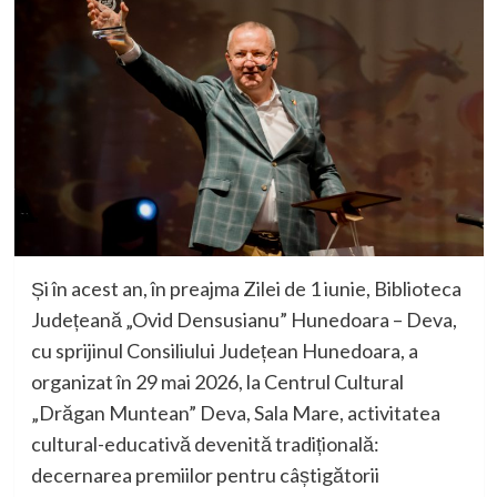
Și în acest an, în preajma Zilei de 1 iunie,
Biblioteca
Județeană „Ovi
d Densusianu” Hunedoara
–
Deva
,
cu sprijinul Consiliului Județean Hunedoara,
a
o
rganizat în
29 mai 2026
, la
Centrul Cultural
„Drăgan Muntean” Dev
a
, Sala Mare,
activitate
a
cultural-educativă devenită tradițională:
decernarea premiilor pentru
câștigătorii