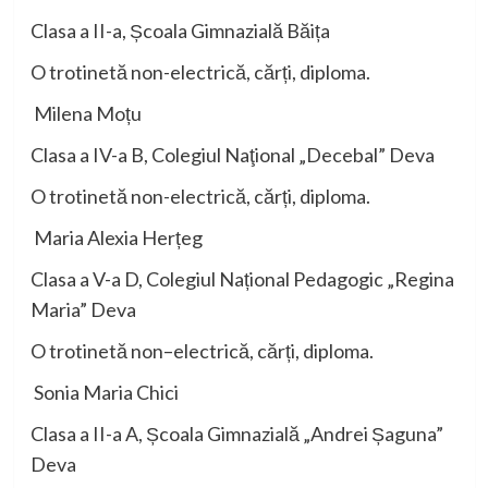
Clasa a II-a, Școala Gimnazială Băița
O trotinetă non-
electrică, cărți,
diploma.
Milena Moțu
Clasa a IV-a B, Colegiul Naţional „Decebal” Deva
O trotinetă non-
electrică, cărți,
diploma.
Maria Alexia Herțeg
Clasa a V-a D, Colegiul Național Pedagogic „Regina
Maria” Deva
O trotinetă non
–
electrică, cărți,
diploma.
Sonia Maria Chici
Clasa a II-a A, Școala Gimnazială „Andrei Șaguna”
Deva