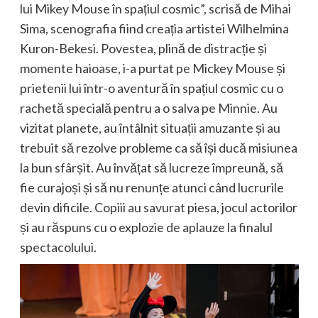
lui Mikey Mo
u
se în spațiul cosmic”
,
scrisă de Mihai
Sima, scenografia fiind creația artistei Wilhelmina
Kuron-Bekesi.
Povestea, plină de distracție și
momente haioase, i-a purtat pe Mickey Mouse și
prietenii lui într-o aventură în spațiul cosmic cu o
rachetă specială pentru a o salva pe Minnie. Au
vizitat planete, au întâlnit situații amuzante și au
trebuit să rezolve probleme ca să își ducă misiunea
la bun sfârșit. Au învățat să lucreze împreună, să
fie curajoși și să nu renunțe atunci când lucrurile
devin dificile. Copiii au savurat piesa, jocul actorilor
și au răspuns cu o explozie de apl
auze la finalul
spectacolului.