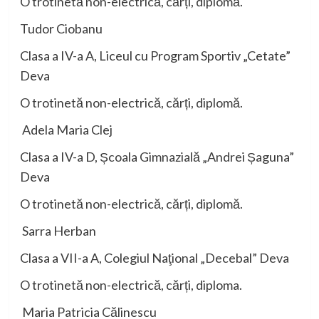
O trotinetă non-
electrică, cărți, diplomă
.
Tudor Ciobanu
Clasa a IV-a A, Liceul cu Program Sportiv „Cetate”
Deva
O trotinetă non-
electrică, cărți, diplomă
.
Adela Maria Clej
Clasa a IV-a D, Școala Gimnazială „Andrei Șaguna”
Deva
O trotinetă non-
electrică, cărți, diplomă
.
Sarra Herban
Clasa a VII-a A, Colegiul Naţional „Decebal” Deva
O trotinetă non-
electrică, cărți,
diploma.
Maria Patricia Călinescu