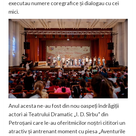
executau numere c
oregrafice și dialogau cu cei
mici.
Anul acesta ne-au fost din nou oaspeți îndrăgiții
actori ai Teatrului Dramatic
„
I. D.
Sîrbu
”
din
Petroșani care le
-au
oferi
t
micilor noștri cititori un
atractiv și antrenant moment cu piesa „Aventurile