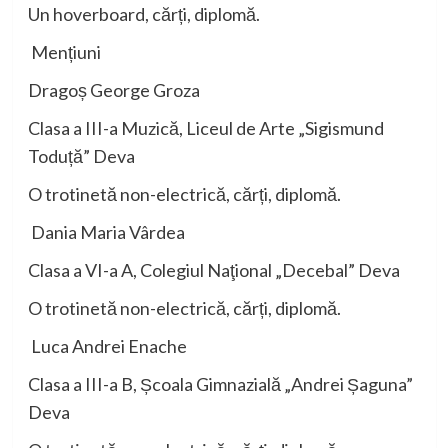
Un hoverboard, cărți, diplomă.
Mențiuni
Dragoș George Groza
Clasa a III-a Muzică, Liceul de Arte „Sigismund
Toduță” Deva
O
trotinetă non-
electrică, cărți, diplomă
.
Dania Maria Vârdea
Clasa a VI-a A, Colegiul Naţional „Decebal” Deva
O trotinetă non-
electrică, cărți, diplomă
.
Luca Andrei Enache
Clasa a III-a B, Școala Gimnazială „Andrei Șaguna”
Deva