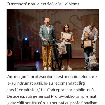
O trotinetă non
–
electrică, cărți,
diploma.
Am mulțumit profesorilor acestor copii, celor
care
le-au îndrumat pașii
, le-au recomandat cărți
specifice vârstei și i-au îndreptat spre bibliotecă.
De aceea, sub genericul
Profa@biblio
,
am premiat
și dascălii pentru că s-au ocupat cu profesionalism