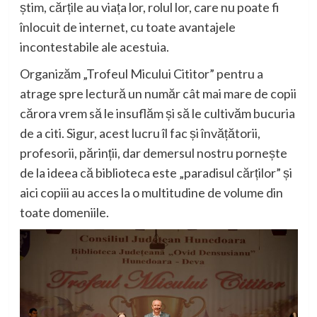
știm,
cărți
le au viața lor, rolul lor, care nu poate fi
înlocuit de internet, cu toate avantajele
incontesta
bile ale acestuia.
Organizăm „Trofeul Micului Cititor” pentru a
atrage spre lectură un număr cât mai mare de copii
cărora vrem să le insuflăm și să le cultivăm
bucuria
de a citi
. Sigur, acest lucru îl fac și învățătorii,
profesorii, părinții, dar demersul nostru pornește
de la ideea că biblioteca este „paradisul cărților” și
aici copiii au acces la o multitudine de
volume
din
toate domeniile.