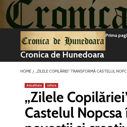
Sari
la
conținut
Prima pag
Cronica de Hunedoara
HOME
„ZILELE COPILĂRIEI” TRANSFORMĂ CASTELUL NOPCS
Actualitate
cultura
„Zilele Copilărie
Castelul Nopcsa 