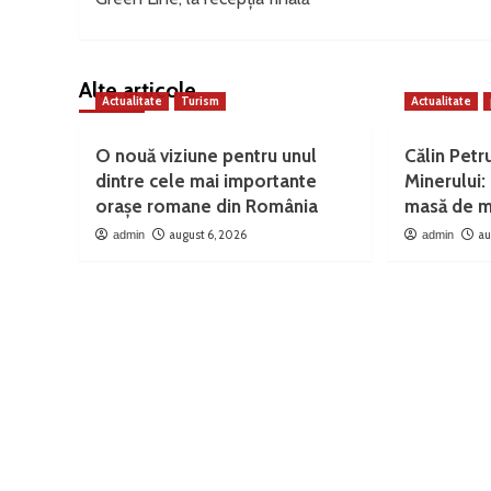
navigation
Alte articole
Actualitate
Turism
Actualitate
O nouă viziune pentru unul
Călin Petr
dintre cele mai importante
Minerului: 
orașe romane din România
masă de m
august 6, 2026
au
admin
admin