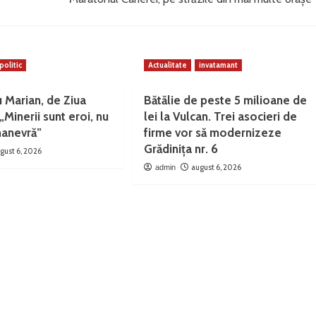
politic
Actualitate
invatamant
u Marian, de Ziua
Bătălie de peste 5 milioane de
„Minerii sunt eroi, nu
lei la Vulcan. Trei asocieri de
anevră”
firme vor să modernizeze
Grădinița nr. 6
gust 6, 2026
august 6, 2026
admin