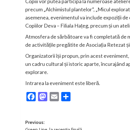
Copiii vor putea participa la numeroase atelier
precum „Alchimistul plantelor”, „Micul explorato
asemenea, evenimentul va include expoziții de cr
Copiilor Deva – Filiala Hațeg, precum și un ate
Atmosfera de sărbătoare va fi completată de m
de activitățile pregătite de Asociația Retezat ș
Organizatorii își propun, prin acest eveniment, 
un cadru cultural și istoric aparte, încurajând a
explorare.
Intrarea la eveniment este liberă.
Facebook
Mastodon
Email
Partajează
Post
Previous:
Green Line, la recepția finală