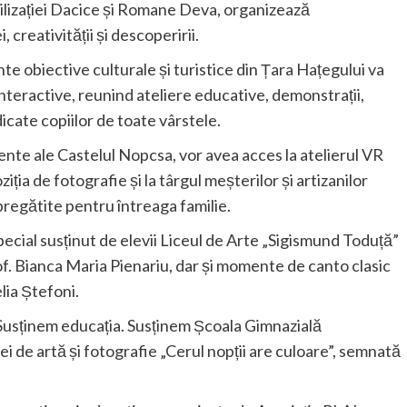
ilizației Dacice și Romane Deva, organizează
 creativității și descoperirii.
te obiective culturale și turistice din Țara Hațegului va
r interactive, reunind ateliere educative, demonstrații,
icate copiilor de toate vârstele.
nente ale Castelul Nopcsa, vor avea acces la atelierul VR
ția de fotografie și la târgul meșterilor și artizanilor
 pregătite pentru întreaga familie.
cial susținut de elevii Liceul de Arte „Sigismund Toduță”
of. Bianca Maria Pienariu, dar și momente de canto clasic
lia Ștefoni.
 „Susținem educația. Susținem Școala Gimnazială
ei de artă și fotografie „Cerul nopții are culoare”, semnată