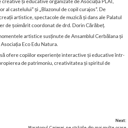
e creative și educative organizate de Asociația PLAI,
r al castelului” și „Blazonul de copil curajos”. De
eații artistice, spectacole de muzică și dans ale Palatul
lier de șoimărit coordonat de drd. Dorin Cărăbeț.
omentele artistice susținute de Ansamblul Cerbălana și
i Asociația Eco Edu Natura.
să ofere copiilor experiențe interactive și educative într-
propierea de patrimoniu, creativitatea și spiritul de
Next:
Maratonul Carierei, pe străzile din mai multe orașe