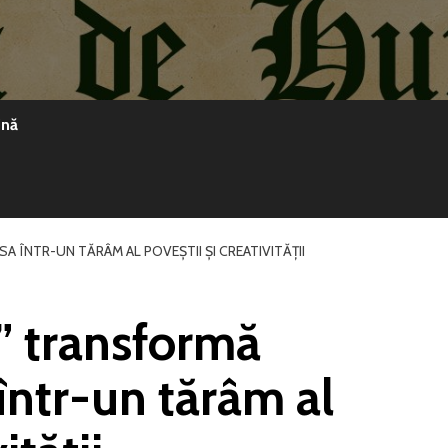
ină
A ÎNTR-UN TĂRÂM AL POVEȘTII ȘI CREATIVITĂȚII
i” transformă
într-un tărâm al