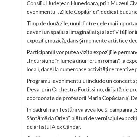
Consiliul Județean Hunedoara, prin Muzeul Civ
evenimentul „Zilele Copilăriei”, dedicat bucuriei,
Timp de două zile, unul dintre cele mai importan
deveni un spațiu al imaginației și al activitățilo
expoziții, muzică, dans și momente artistice ded
Participanții vor putea vizita expozițiile perma
„Incursiune în lumea unui forum roman”, la expozi
locali, dar și la numeroase activități recreative
Programul evenimentului include un concert spe
Deva, prin Orchestra Fortissimo, dirijată de pr
coordonate de profesorii Maria Copăcian și De
În cadrul manifestării va avea loc și campania
Sântămăria Orlea”, alături de vernisajul expoziți
de artistul Alex Cânpar.