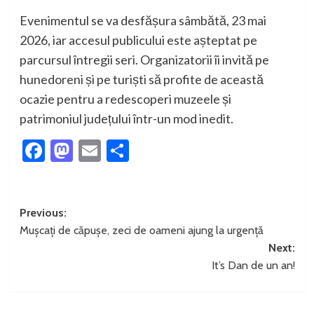
Evenimentul se va desfășura sâmbătă, 23 mai
2026, iar accesul publicului este așteptat pe
parcursul întregii seri. Organizatorii îi invită pe
hunedoreni și pe turiști să profite de această
ocazie pentru a redescoperi muzeele și
patrimoniul județului într-un mod inedit.
Facebook
Mastodon
Email
Partajează
Post
Previous:
Mușcați de căpușe, zeci de oameni ajung la urgență
navigation
Next:
It’s Dan de un an!