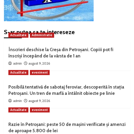
S-ar putea sa te intereseze
Actualitate
Administratie
Înscrieri deschise la Creșa din Petroșani. Copiii pot fi
înscriși începând de la vârsta de 1 an
august 9, 2026
admin
Actualitate
eveniment
Posibilă tentativă de sabotaj feroviar, descoperită în stația
Petroșani. Un tren de marfă a întâlnit obiecte pe linie
august 9, 2026
admin
Actualitate
eveniment
Razie în Petroșani: peste 50 de mașini verificate și amenzi
de aproape 5.800 de lei