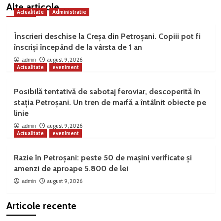
Alte articole
Actualitate
Administratie
Înscrieri deschise la Creșa din Petroșani. Copiii pot fi
înscriși începând de la vârsta de 1 an
august 9, 2026
admin
Actualitate
eveniment
Posibilă tentativă de sabotaj feroviar, descoperită în
stația Petroșani. Un tren de marfă a întâlnit obiecte pe
linie
august 9, 2026
admin
Actualitate
eveniment
Razie în Petroșani: peste 50 de mașini verificate și
amenzi de aproape 5.800 de lei
august 9, 2026
admin
Articole recente