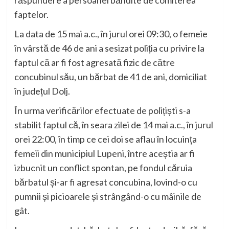
răspundere a persoanei bănuite de comiterea
faptelor.
La data de 15 mai a.c., în jurul orei 09:30, o femeie
în vârstă de 46 de ani a sesizat poliția cu privire la
faptul că ar fi fost agresată fizic de către
concubinul său, un bărbat de 41 de ani, domiciliat
în județul Dolj.
În urma verificărilor efectuate de polițiști s-a
stabilit faptul că, în seara zilei de 14 mai a.c., în jurul
orei 22:00, în timp ce cei doi se aflau în locuința
femeii din municipiul Lupeni, între aceștia ar fi
izbucnit un conflict spontan, pe fondul căruia
bărbatul și-ar fi agresat concubina, lovind-o cu
pumnii și picioarele și strângând-o cu mâinile de
gât.