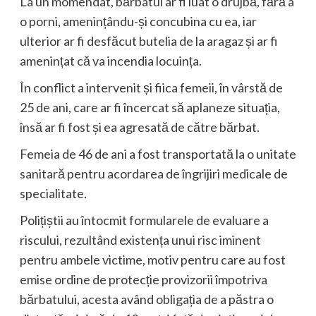
La un momendat, bărbatul ar fi luat o drujbă, fără a
o porni, amenințându-și concubina cu ea, iar
ulterior ar fi desfăcut butelia de la aragaz și ar fi
amenințat că va incendia locuința.
În conflict a intervenit și fiica femeii, în vârstă de
25 de ani, care ar fi încercat să aplaneze situația,
însă ar fi fost și ea agresată de către bărbat.
Femeia de 46 de ani a fost transportată la o unitate
sanitară pentru acordarea de îngrijiri medicale de
specialitate.
Polițiștii au întocmit formularele de evaluare a
riscului, rezultând existența unui risc iminent
pentru ambele victime, motiv pentru care au fost
emise ordine de protecție provizorii împotriva
bărbatului, acesta având obligația de a păstra o