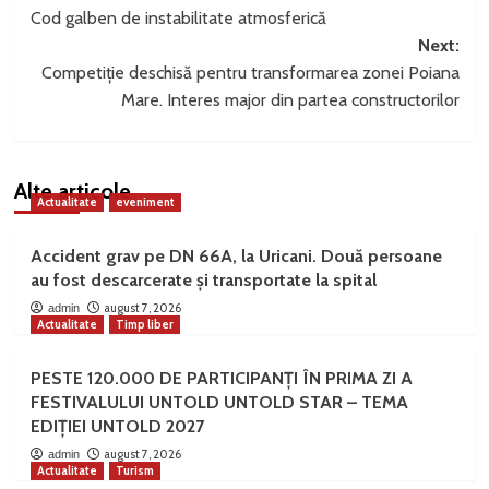
Cod galben de instabilitate atmosferică
navigation
Next:
Competiție deschisă pentru transformarea zonei Poiana
Mare. Interes major din partea constructorilor
Alte articole
Actualitate
eveniment
Accident grav pe DN 66A, la Uricani. Două persoane
au fost descarcerate și transportate la spital
august 7, 2026
admin
Actualitate
Timp liber
PESTE 120.000 DE PARTICIPANȚI ÎN PRIMA ZI A
FESTIVALULUI UNTOLD UNTOLD STAR – TEMA
EDIȚIEI UNTOLD 2027
august 7, 2026
admin
Actualitate
Turism