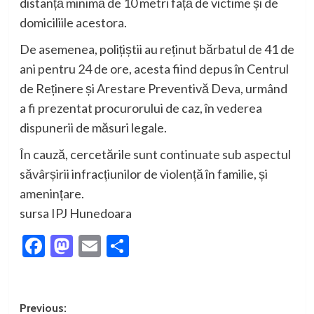
distanță minimă de 10 metri față de victime și de
domiciliile acestora.
De asemenea, polițiștii au reținut bărbatul de 41 de
ani pentru 24 de ore, acesta fiind depus în Centrul
de Reținere și Arestare Preventivă Deva, urmând
a fi prezentat procurorului de caz, în vederea
dispunerii de măsuri legale.
În cauză, cercetările sunt continuate sub aspectul
săvârșirii infracțiunilor de violență în familie, și
amenințare.
sursa IPJ Hunedoara
Facebook
Mastodon
Email
Partajează
Post
Previous: