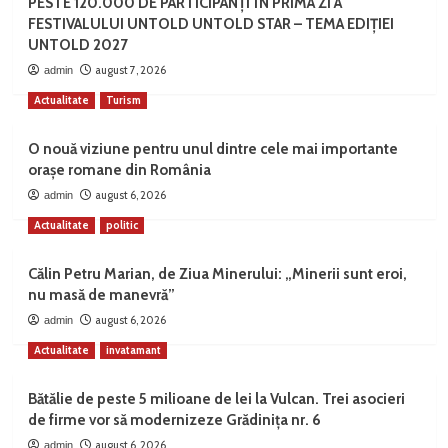
PESTE 120.000 DE PARTICIPANȚI ÎN PRIMA ZI A
FESTIVALULUI UNTOLD UNTOLD STAR – TEMA EDIȚIEI
UNTOLD 2027
august 7, 2026
admin
Actualitate
Turism
O nouă viziune pentru unul dintre cele mai importante
orașe romane din România
august 6, 2026
admin
Actualitate
politic
Călin Petru Marian, de Ziua Minerului: „Minerii sunt eroi,
nu masă de manevră”
august 6, 2026
admin
Actualitate
invatamant
Bătălie de peste 5 milioane de lei la Vulcan. Trei asocieri
de firme vor să modernizeze Grădinița nr. 6
august 6, 2026
admin