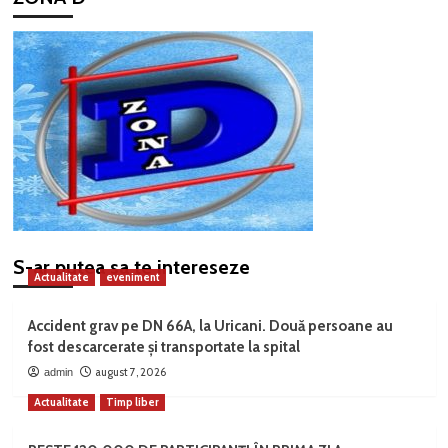
S-ar putea sa te intereseze
Actualitate
eveniment
Accident grav pe DN 66A, la Uricani. Două persoane au
fost descarcerate și transportate la spital
august 7, 2026
admin
Actualitate
Timp liber