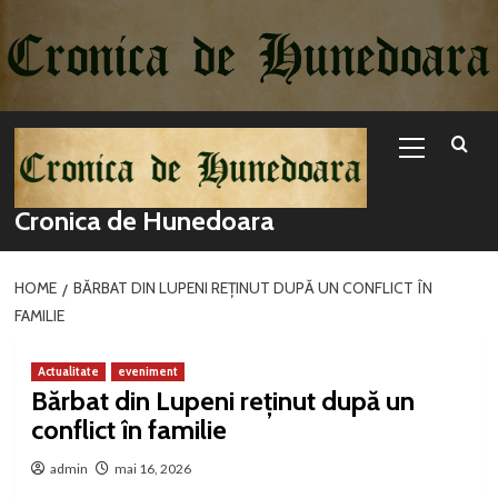
Sari
la
conținut
Primary
Menu
Cronica de Hunedoara
HOME
BĂRBAT DIN LUPENI REȚINUT DUPĂ UN CONFLICT ÎN
FAMILIE
Actualitate
eveniment
Bărbat din Lupeni reținut după un
conflict în familie
admin
mai 16, 2026