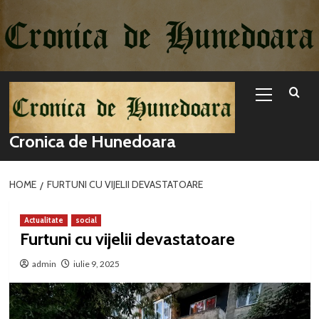
Sari
la
conținut
Primary
Menu
Cronica de Hunedoara
HOME
FURTUNI CU VIJELII DEVASTATOARE
Actualitate
social
Furtuni cu vijelii devastatoare
admin
iulie 9, 2025