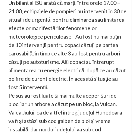
Un bilanț al ISU arată că marți, între orele 17.00 –
21.00, echipajele de pompieri au intervenit în 30 de
situații de urgență, pentru eliminarea sau limitarea
efectelor manifestărilor fenomenelor
meteorologice periculoase. -Au fost nu mai puțin
de 10 intervenții pentru copaci căzuți pe partea
carosabilă, în timp ce alte 3 au fost pentru arbori
căzuți pe autoturisme. Alți copaci au întrerupt
alimentarea cu energie electrică, după ce au căzut
pe fire de curent electric. În această situație au
fost 5 intervenții.
Pe sus au fost luate și mai multe acoperișuri de
bloc, iar un arbore a căzut pe un bloc, la Vulcan.
Valea Jiului, ca de altfel întreg județul Hunedoara
va fi și astăzi sub cod galben de ploi și vreme
instabilă, dar nordul județului va sub cod