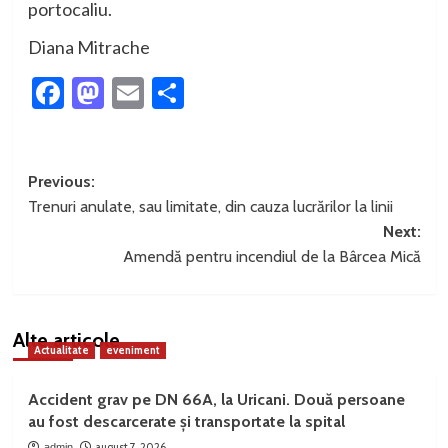
portocaliu.
Diana Mitrache
Facebook
Mastodon
Email
Partajează
Post
Previous:
Trenuri anulate, sau limitate, din cauza lucrărilor la linii
navigation
Next:
Amendă pentru incendiul de la Bârcea Mică
Alte articole
Actualitate
eveniment
Accident grav pe DN 66A, la Uricani. Două persoane
au fost descarcerate și transportate la spital
august 7, 2026
admin