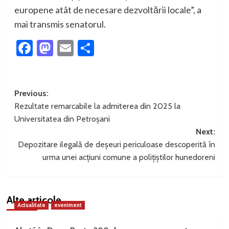
europene atât de necesare dezvoltării locale”, a
mai transmis senatorul.
Facebook
Mastodon
Email
Partajează
Post
Previous:
Rezultate remarcabile la admiterea din 2025 la
navigation
Universitatea din Petroșani
Next:
Depozitare ilegală de deșeuri periculoase descoperită în
urma unei acțiuni comune a polițiștilor hunedoreni
Alte articole
Actualitate
eveniment