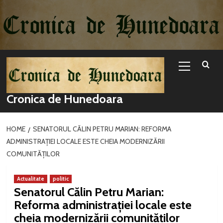
Sari
la
conținut
Primary
Menu
Cronica de Hunedoara
HOME
SENATORUL CĂLIN PETRU MARIAN: REFORMA
ADMINISTRAȚIEI LOCALE ESTE CHEIA MODERNIZĂRII
COMUNITĂȚILOR
Actualitate
politic
Senatorul Călin Petru Marian:
Reforma administrației locale este
cheia modernizării comunităților