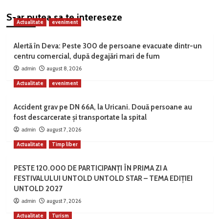
S-ar putea sa te intereseze
Actualitate
eveniment
Alertă în Deva: Peste 300 de persoane evacuate dintr-un
centru comercial, după degajări mari de fum
august 8, 2026
admin
Actualitate
eveniment
Accident grav pe DN 66A, la Uricani. Două persoane au
fost descarcerate și transportate la spital
august 7, 2026
admin
Actualitate
Timp liber
PESTE 120.000 DE PARTICIPANȚI ÎN PRIMA ZI A
FESTIVALULUI UNTOLD UNTOLD STAR – TEMA EDIȚIEI
UNTOLD 2027
august 7, 2026
admin
Actualitate
Turism