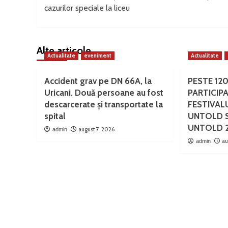
navigation
cazurilor speciale la liceu
Alte articole
Actualitate
eveniment
Actualitate
Accident grav pe DN 66A, la
PESTE 12
Uricani. Două persoane au fost
PARTICIPA
descarcerate și transportate la
FESTIVAL
spital
UNTOLD S
UNTOLD 
august 7, 2026
admin
au
admin