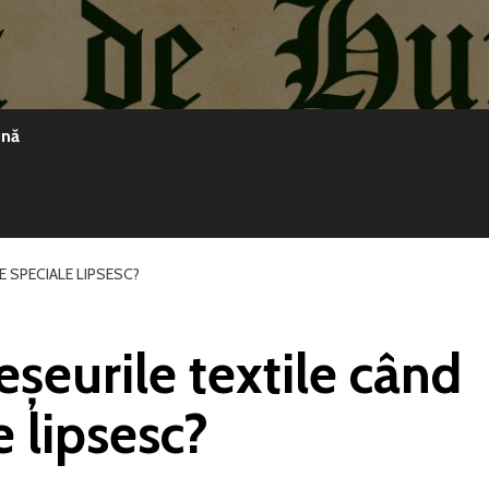
ină
 SPECIALE LIPSESC?
eurile textile când
 lipsesc?