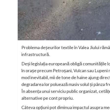
Problema deșeurilor textile în Valea Jiului rămâ
infrastructură.
Deși legislația europeană obligă comunitățile l
în orașe precum Petroșani, Vulcan sau Lupeni nu
mod inevitabil, mii de tone de haine ajung direct
degradarea lor poluează masiv solul și pânza fr
În absența unui serviciu public organizat, cetățe
alternative pe cont propriu.
Câteva opțiuni pot diminua impactul asupra med