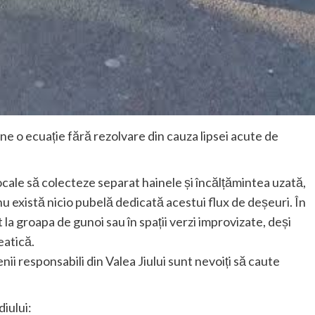
ne o ecuație fără rezolvare din cauza lipsei acute de
ocale să colecteze separat hainele și încălțămintea uzată,
 există nicio pubelă dedicată acestui flux de deșeuri. În
 la groapa de gunoi sau în spații verzi improvizate, deși
eatică.
nii responsabili din Valea Jiului sunt nevoiți să caute
iului: