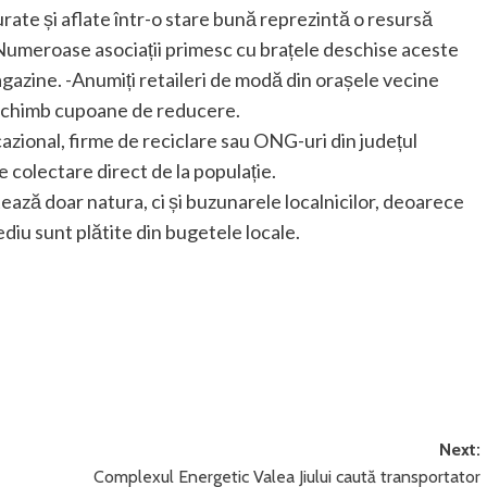
curate și aflate într-o stare bună reprezintă o resursă
.-Numeroase asociații primesc cu brațele deschise aceste
gazine. -Anumiți retaileri de modă din orașele vecine
n schimb cupoane de reducere.
cazional, firme de reciclare sau ONG-uri din județul
olectare direct de la populație.
ază doar natura, ci și buzunarele localnicilor, deoarece
iu sunt plătite din bugetele locale.
Next:
Complexul Energetic Valea Jiului caută transportator