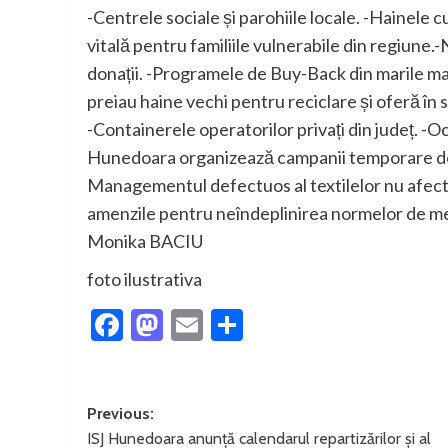
-Centrele sociale și parohiile locale. -Hainele 
vitală pentru familiile vulnerabile din regiune
donații. -Programele de Buy-Back din marile ma
preiau haine vechi pentru reciclare și oferă î
-Containerele operatorilor privați din județ. -O
Hunedoara organizează campanii temporare de c
Managementul defectuos al textilelor nu afecte
amenzile pentru neîndeplinirea normelor de med
Monika BACIU
foto ilustrativa
Facebook
Mastodon
Email
Partajează
Post
Previous:
ISJ Hunedoara anunță calendarul repartizărilor și al