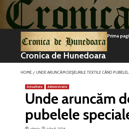
Sari
la
conținut
Prima pag
Cronica de Hunedoara
HOME
UNDE ARUNCĂM DEȘEURILE TEXTILE CÂND PUBELELE
Actualitate
Administratie
Unde aruncăm deș
pubelele speciale
admin
iulie 9, 2026