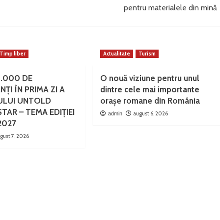
pentru materialele din mină
Timp liber
Actualitate
Turism
0.000 DE
O nouă viziune pentru unul
NȚI ÎN PRIMA ZI A
dintre cele mai importante
ULUI UNTOLD
orașe romane din România
TAR – TEMA EDIȚIEI
august 6, 2026
admin
2027
gust 7, 2026