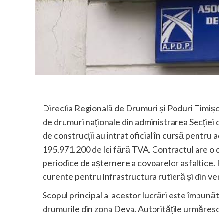
Direcția Regională de Drumuri și Poduri Timișoar
de drumuri naționale din administrarea Secției
de construcții au intrat oficial în cursă pentr
195.971.200 de lei fără TVA. Contractul are o d
periodice de așternere a covoarelor asfaltice. 
curente pentru infrastructura rutieră și din ven
Scopul principal al acestor lucrări este îmbunătă
drumurile din zona Deva. Autoritățile urmăresc