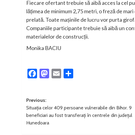
Fiecare ofertant trebuie să aibă acces la cel puț
lățimea de minimum 2,75 metri, o freză de mar
prelată. Toate mașinile de lucru vor purta giro
Companiile participante trebuie să aibă un cont
materialelor de construcții.
Monika BACIU
Facebook
Mastodon
Email
Partajează
Post
Previous:
Situația celor 409 persoane vulnerabile din Bihor. 9
navigation
beneficiari au fost transferați în centrele din județul
Hunedoara