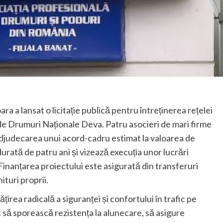
a a lansat o licitație publică pentru întreținerea rețelei
 de Drumuri Naționale Deva. Patru asocieri de mari firme
u adjudecarea unui acord-cadru estimat la valoarea de
urată de patru ani și vizează execuția unor lucrări
Finanțarea proiectului este asigurată din transferuri
ituri proprii.
țirea radicală a siguranței și confortului în trafic pe
 să sporească rezistența la alunecare, să asigure