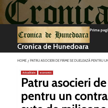
Sari
la
conținut
Prima pag
Cronica de Hunedoara
HOME
PATRU ASOCIERI DE FIRME SE DUELEAZĂ PENTRU U
Actualitate
economic
Patru asocieri d
pentru un contr