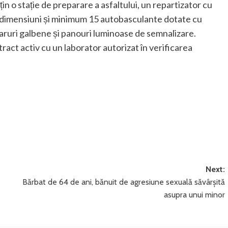
in o stație de preparare a asfaltului, un repartizator cu
i dimensiuni și minimum 15 autobasculante dotate cu
faruri galbene și panouri luminoase de semnalizare.
ract activ cu un laborator autorizat în verificarea
Next:
Bărbat de 64 de ani, bănuit de agresiune sexuală săvârșită
asupra unui minor