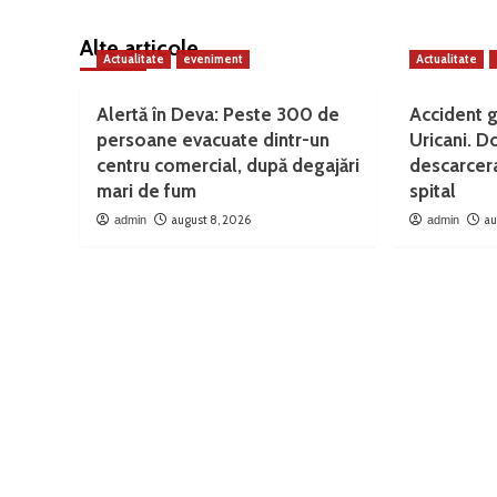
Alte articole
Actualitate
eveniment
Actualitate
Alertă în Deva: Peste 300 de
Accident g
persoane evacuate dintr-un
Uricani. D
centru comercial, după degajări
descarcera
mari de fum
spital
august 8, 2026
au
admin
admin