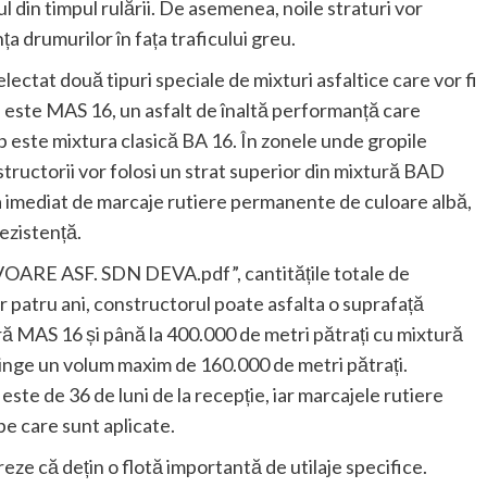
 din timpul rulării. De asemenea, noile straturi vor
ța drumurilor în fața traficului greu.
lectat două tipuri speciale de mixturi asfaltice care vor fi
ip este MAS 16, un asfalt de înaltă performanță care
ip este mixtura clasică BA 16. În zonele unde gropile
ructorii vor folosi un strat superior din mixtură BAD
ia imediat de marcaje rutiere permanente de culoare albă,
ezistență.
OVOARE ASF. SDN DEVA.pdf”, cantitățile totale de
r patru ani, constructorul poate asfalta o suprafață
ă MAS 16 și până la 400.000 de metri pătrați cu mixtură
tinge un volum maxim de 160.000 de metri pătrați.
este de 36 de luni de la recepție, iar marcajele rutiere
pe care sunt aplicate.
reze că dețin o flotă importantă de utilaje specifice.