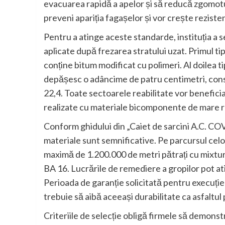
evacuarea rapidă a apelor și să reducă zgomotul
preveni apariția fagașelor și vor crește rezisten
Pentru a atinge aceste standarde, instituția a se
aplicate după frezarea stratului uzat. Primul t
conține bitum modificat cu polimeri. Al doilea t
depășesc o adâncime de patru centimetri, const
22,4. Toate sectoarele reabilitate vor benefic
realizate cu materiale bicomponente de mare r
Conform ghidului din „Caiet de sarcini A.C. C
materiale sunt semnificative. Pe parcursul celo
maximă de 1.200.000 de metri pătrați cu mixtur
BA 16. Lucrările de remediere a gropilor pot a
Perioada de garanție solicitată pentru execuție 
trebuie să aibă aceeași durabilitate ca asfaltul 
Criteriile de selecție obligă firmele să demonst