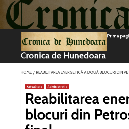
Sari
la
conținut
Prima pag
Cronica de Hunedoara
HOME
REABILITAREA ENERGETICĂ A DOUĂ BLOCURI DIN PE
Actualitate
Administratie
Reabilitarea ene
blocuri din Petro