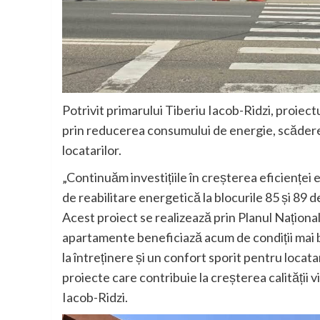
Potrivit primarului Tiberiu Iacob-Ridzi, proiec
prin reducerea consumului de energie, scăderea
locatarilor.
„Continuăm investițiile în creșterea eficienței 
de reabilitare energetică la blocurile 85 și 89
Acest proiect se realizează prin Planul Naționa
apartamente beneficiază acum de condiții mai b
la întreținere și un confort sporit pentru locat
proiecte care contribuie la creșterea calității v
Iacob-Ridzi.