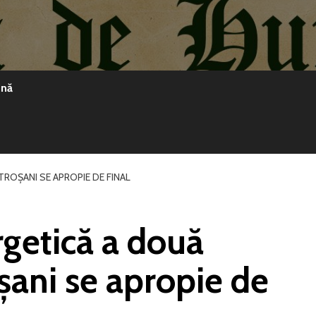
ină
TROȘANI SE APROPIE DE FINAL
rgetică a două
șani se apropie de