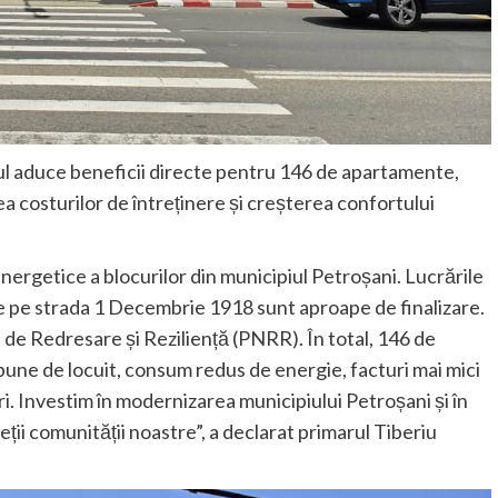
tul aduce beneficii directe pentru 146 de apartamente,
 costurilor de întreținere și creșterea confortului
energetice a blocurilor din municipiul Petroșani. Lucrările
 de pe strada 1 Decembrie 1918 sunt aproape de finalizare.
l de Redresare și Reziliență (PNRR). În total, 146 de
une de locuit, consum redus de energie, facturi mai mici
ari. Investim în modernizarea municipiului Petroșani și în
ieții comunității noastre”, a declarat primarul Tiberiu