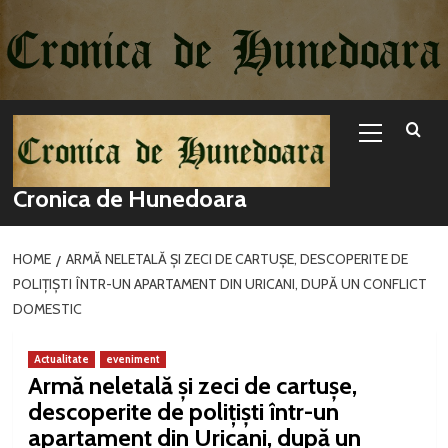
Sari
la
conținut
Primary
Menu
Cronica de Hunedoara
HOME
ARMĂ NELETALĂ ȘI ZECI DE CARTUȘE, DESCOPERITE DE
POLIȚIȘTI ÎNTR-UN APARTAMENT DIN URICANI, DUPĂ UN CONFLICT
DOMESTIC
Actualitate
eveniment
Armă neletală și zeci de cartușe,
descoperite de polițiști într-un
apartament din Uricani, după un