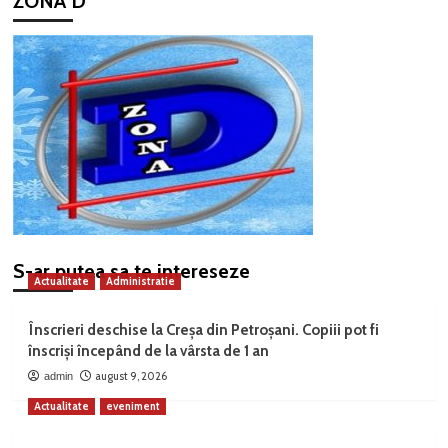
ZONA D
S-ar putea sa te intereseze
Actualitate
Administratie
Înscrieri deschise la Creșa din Petroșani. Copiii pot fi
înscriși începând de la vârsta de 1 an
august 9, 2026
admin
Actualitate
eveniment