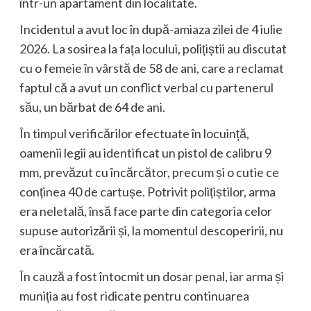
într-un apartament din localitate.
Incidentul a avut loc în după-amiaza zilei de 4 iulie
2026. La sosirea la fața locului, polițiștii au discutat
cu o femeie în vârstă de 58 de ani, care a reclamat
faptul că a avut un conflict verbal cu partenerul
său, un bărbat de 64 de ani.
În timpul verificărilor efectuate în locuință,
oamenii legii au identificat un pistol de calibru 9
mm, prevăzut cu încărcător, precum și o cutie ce
conținea 40 de cartușe. Potrivit polițiștilor, arma
era neletală, însă face parte din categoria celor
supuse autorizării și, la momentul descoperirii, nu
era încărcată.
În cauză a fost întocmit un dosar penal, iar arma și
muniția au fost ridicate pentru continuarea