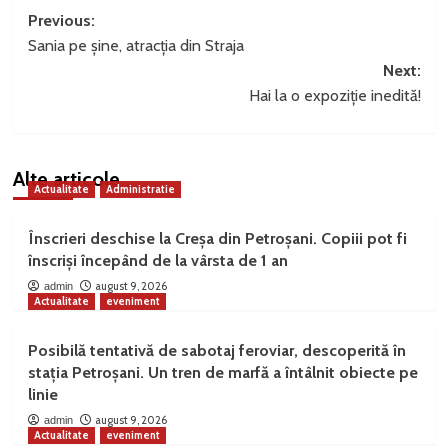
Post
Previous:
Sania pe șine, atracția din Straja
navigation
Next:
Hai la o expoziție inedită!
Alte articole
Actualitate
Administratie
Înscrieri deschise la Creșa din Petroșani. Copiii pot fi
înscriși începând de la vârsta de 1 an
august 9, 2026
admin
Actualitate
eveniment
Posibilă tentativă de sabotaj feroviar, descoperită în
stația Petroșani. Un tren de marfă a întâlnit obiecte pe
linie
august 9, 2026
admin
Actualitate
eveniment