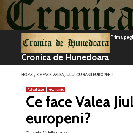
Sari
la
conținut
Prima pag
Cronica de Hunedoara
HOME
CE FACE VALEA JIULUI CU BANII EUROPENI?
Actualitate
economic
Ce face Valea Jiul
europeni?
admin
iulie 3, 2026