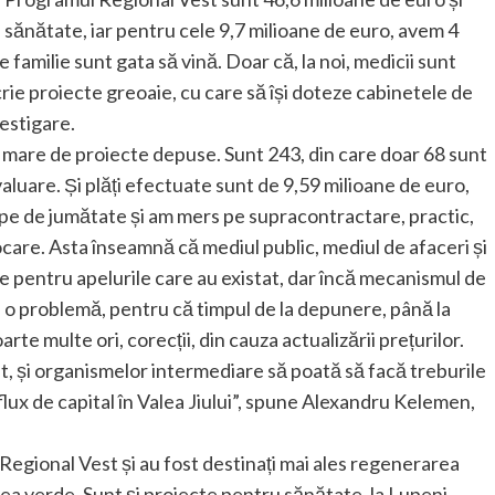
 sănătate, iar pentru cele 9,7 milioane de euro, avem 4
 familie sunt gata să vină. Doar că, la noi, medicii sunt
scrie proiecte greoaie, cu care să își doteze cabinetele de
vestigare.
 mare de proiecte depuse. Sunt 243, din care doar 68 sunt
aluare. Și plăți efectuate sunt de 9,59 milioane de euro,
ape de jumătate și am mers pe supracontractare, practic,
care. Asta înseamnă că mediul public, mediul de afaceri și
e pentru apelurile care au existat, dar încă mecanismul de
e o problemă, pentru că timpul de la depunere, până la
te multe ori, corecții, din cauza actualizării prețurilor.
t, și organismelor intermediare să poată să facă treburile
flux de capital în Valea Jiului”, spune Alexandru Kelemen,
 Regional Vest și au fost destinați mai ales regenerarea
tea verde. Sunt și proiecte pentru sănătate, la Lupeni,