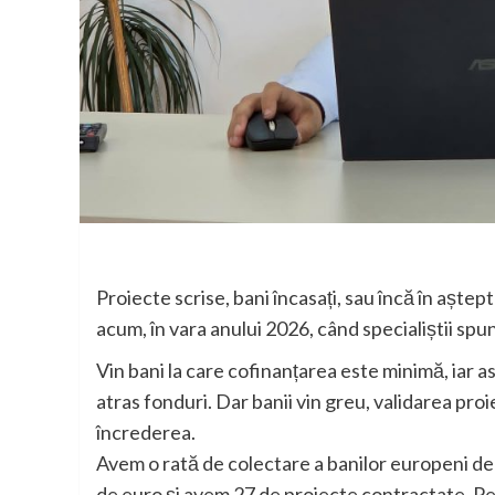
Proiecte scrise, bani încasați, sau încă în aștep
acum, în vara anului 2026, când specialiștii spu
Vin bani la care cofinanțarea este minimă, iar as
atras fonduri. Dar banii vin greu, validarea pro
încrederea.
Avem o rată de colectare a banilor europeni de 
de euro și avem 27 de proiecte contractate. Pe