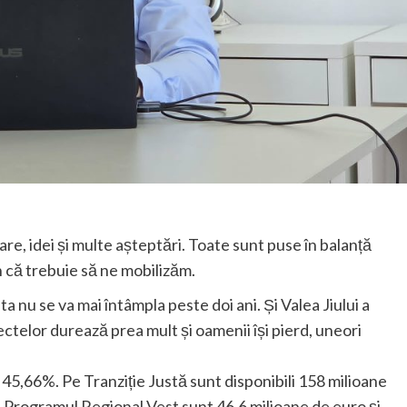
tare, idei și multe așteptări. Toate sunt puse în balanță
n că trebuie să ne mobilizăm.
ta nu se va mai întâmpla peste doi ani. Și Valea Jiului a
iectelor durează prea mult și oamenii își pierd, uneori
45,66%. Pe Tranziție Justă sunt disponibili 158 milioane
 Programul Regional Vest sunt 46,6 milioane de euro și