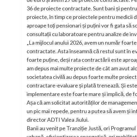
36 de proiecte contractate. Sunt bani și pentru
proiecte, în timp ce proiectele pentru medicii de
aproape toți pensionari și puțini vor fi gata să 
consultații cu laboratoare pentru analize de in
„La mijlocul anului 2026, avem un număr foarte
contractate. Asta înseamnă că restul sunt în ev
foarte puține, deși rata contractării este apro
am depus mai multe proiecte de cât am avut alo
societatea civilă au depus foarte multe proiect
contractare-evaluare și plată trenează. Și est
implementare este foarte mare și implică, de foar
Așa că am solicitat autorităților de managemen
un pic mai repede, pentru a putea să avem și in
director ADTI Valea Jiului.
Banii au venit pe Tranziție Justă, ori Programul
urbană, eficientizarea energetică, ori mobilita