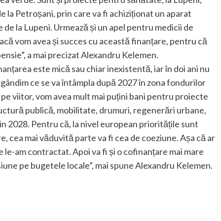
 la Petroșani, prin care va fi achiziționat un aparat
e de la Lupeni. Urmează și un apel pentru medicii de
acă vom avea și succes cu această finanțare, pentru că
a pensie”, a mai precizat Alexandru Kelemen.
nțarea este mică sau chiar inexistentă, iar în doi ani nu
 ne gândim ce se va întâmpla după 2027 în zona fondurilor
 pe viitor, vom avea mult mai puțini bani pentru proiecte
ctură publică, mobilitate, drumuri, regenerări urbane,
n 2028. Pentru că, la nivel european prioritățile sunt
e, cea mai văduvită parte va fi cea de coeziune. Așa că ar
le-am contractat. Apoi va fi și o cofinanțare mai mare
resiune pe bugetele locale”, mai spune Alexandru Kelemen.