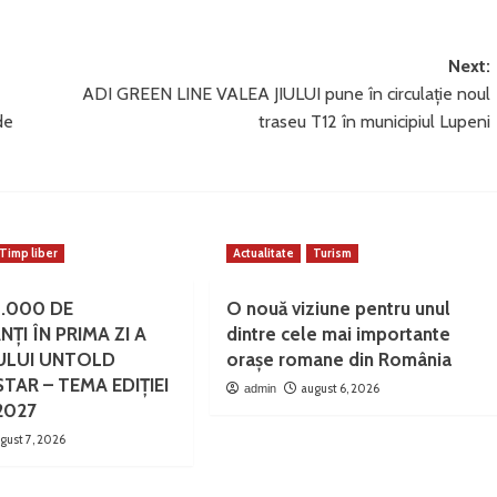
Next:
ADI GREEN LINE VALEA JIULUI pune în circulație noul
de
traseu T12 în municipiul Lupeni
Timp liber
Actualitate
Turism
0.000 DE
O nouă viziune pentru unul
NȚI ÎN PRIMA ZI A
dintre cele mai importante
ULUI UNTOLD
orașe romane din România
TAR – TEMA EDIȚIEI
august 6, 2026
admin
2027
gust 7, 2026