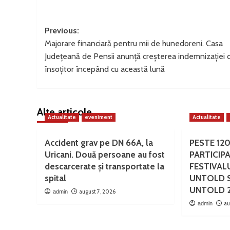
Post
Previous:
Majorare financiară pentru mii de hunedoreni. Casa
navigation
Județeană de Pensii anunță creșterea indemnizației 
însoțitor începând cu această lună
Alte articole
Actualitate
eveniment
Actualitate
Accident grav pe DN 66A, la
PESTE 12
Uricani. Două persoane au fost
PARTICIPA
descarcerate și transportate la
FESTIVAL
spital
UNTOLD S
UNTOLD 
august 7, 2026
admin
au
admin