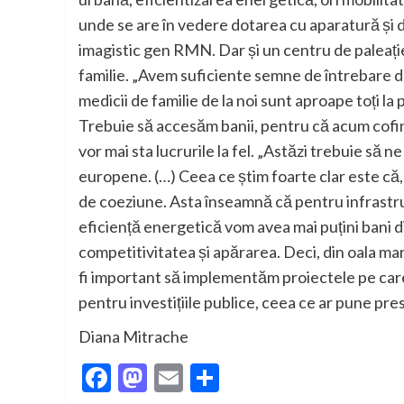
unde se are în vedere dotarea cu aparatură și de
imagistic gen RMN. Dar și un centru de paleați
familie. „Avem suficiente semne de întrebare d
medicii de familie de la noi sunt aproape toți l
Trebuie să accesăm banii, pentru că acum cofina
vor mai sta lucrurile la fel. „Astăzi trebuie să
europene. (…) Ceea ce știm foarte clar este că,
de coeziune. Asta înseamnă că pentru infrastru
eficiență energetică vom avea mai puțini bani di
competitivitatea și apărarea. Deci, din oala mar
fi important să implementăm proiectele pe care 
pentru investițiile publice, ceea ce ar pune p
Diana Mitrache
Facebook
Mastodon
Email
Partajează