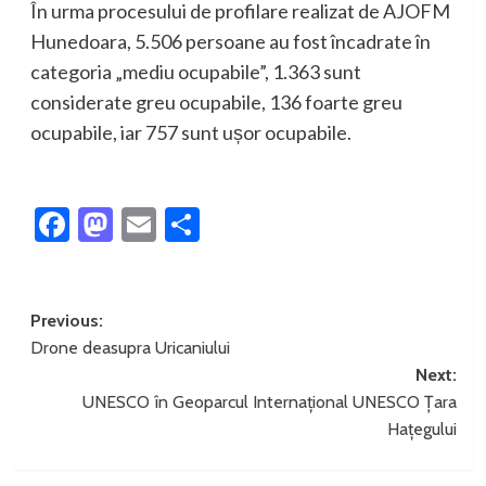
În urma procesului de profilare realizat de AJOFM
Hunedoara, 5.506 persoane au fost încadrate în
categoria „mediu ocupabile”, 1.363 sunt
considerate greu ocupabile, 136 foarte greu
ocupabile, iar 757 sunt ușor ocupabile.
Facebook
Mastodon
Email
Partajează
Post
Previous:
Drone deasupra Uricaniului
navigation
Next:
UNESCO în Geoparcul Internațional UNESCO Țara
Hațegului