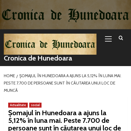
Sari
la
conținut
Primary
Menu
Cronica de Hunedoara
HOME
ȘOMAJUL ÎN HUNEDOARA A AJUNS LA 5,12% ÎN LUNA MAI.
PESTE 7.700 DE PERSOANE SUNT ÎN CĂUTAREA UNUI LOC DE
MUNCĂ
Actualitate
social
Șomajul în Hunedoara a ajuns la
5,12% în luna mai. Peste 7.700 de
persoane sunt în căutarea unui loc de