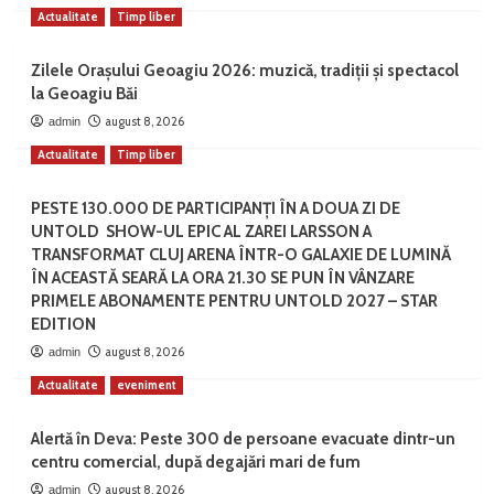
Actualitate
Timp liber
Zilele Orașului Geoagiu 2026: muzică, tradiții și spectacol
la Geoagiu Băi
august 8, 2026
admin
Actualitate
Timp liber
PESTE 130.000 DE PARTICIPANȚI ÎN A DOUA ZI DE
UNTOLD SHOW-UL EPIC AL ZAREI LARSSON A
TRANSFORMAT CLUJ ARENA ÎNTR-O GALAXIE DE LUMINĂ
ÎN ACEASTĂ SEARĂ LA ORA 21.30 SE PUN ÎN VÂNZARE
PRIMELE ABONAMENTE PENTRU UNTOLD 2027 – STAR
EDITION
august 8, 2026
admin
Actualitate
eveniment
Alertă în Deva: Peste 300 de persoane evacuate dintr-un
centru comercial, după degajări mari de fum
august 8, 2026
admin