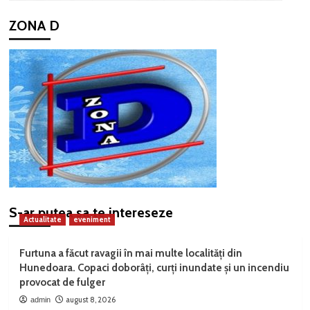
ZONA D
S-ar putea sa te intereseze
Actualitate
eveniment
Furtuna a făcut ravagii în mai multe localități din
Hunedoara. Copaci doborâți, curți inundate și un incendiu
provocat de fulger
august 8, 2026
admin