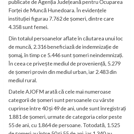
publicate de Agenția Județeană pentru Ocuparea
Forței de Muncă Hunedoara. În evidențele
instituției figurau 7.762 de șomeri, dintre care
4.358 sunt femei.
Din totalul persoanelor aflate în căutarea unui loc
de muncă, 2.316 beneficiază de indemnizație de
șomaj, în timp ce 5.446 sunt șomeri neindemnizați.
În ceea ce privește mediul de proveniență, 5.279
de șomeri provin din mediul urban, iar 2.483 din
mediul rural.
Datele AJOFM arată că cele mai numeroase
categorii de șomeri sunt persoanele cu vârste
cuprinse între 40 și 49 de ani, unde sunt înregistrați
1.881 de șomeri, urmate de categoria celor peste
55 de ani, cu 1.864 de persoane. Totodată, 1.525
de șomeri au între 50 și 55 de ani, iar 1.340 au