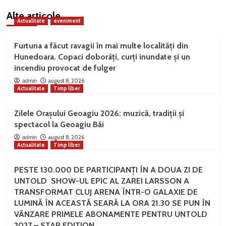
Alte articole
Actualitate
eveniment
Furtuna a făcut ravagii în mai multe localități din
Hunedoara. Copaci doborâți, curți inundate și un
incendiu provocat de fulger
august 8, 2026
admin
Actualitate
Timp liber
Zilele Orașului Geoagiu 2026: muzică, tradiții și
spectacol la Geoagiu Băi
august 8, 2026
admin
Actualitate
Timp liber
PESTE 130.000 DE PARTICIPANȚI ÎN A DOUA ZI DE
UNTOLD SHOW-UL EPIC AL ZAREI LARSSON A
TRANSFORMAT CLUJ ARENA ÎNTR-O GALAXIE DE
LUMINĂ ÎN ACEASTĂ SEARĂ LA ORA 21.30 SE PUN ÎN
VÂNZARE PRIMELE ABONAMENTE PENTRU UNTOLD
2027 – STAR EDITION