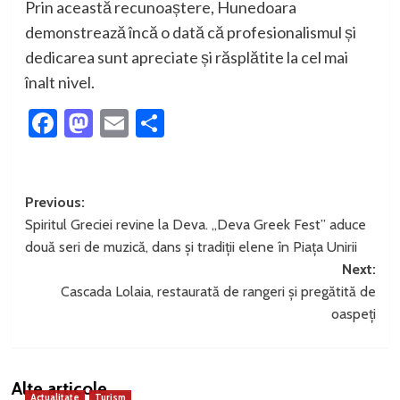
Prin această recunoaștere, Hunedoara
demonstrează încă o dată că profesionalismul și
dedicarea sunt apreciate și răsplătite la cel mai
înalt nivel.
Facebook
Mastodon
Email
Partajează
Post
Previous:
Spiritul Greciei revine la Deva. „Deva Greek Fest” aduce
navigation
două seri de muzică, dans și tradiții elene în Piața Unirii
Next:
Cascada Lolaia, restaurată de rangeri și pregătită de
oaspeți
Alte articole
Actualitate
Turism