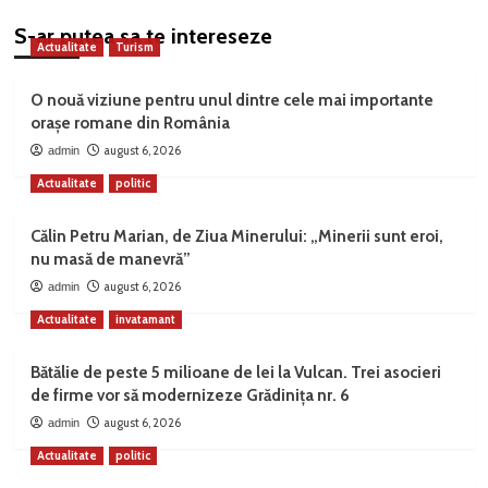
S-ar putea sa te intereseze
Actualitate
Turism
O nouă viziune pentru unul dintre cele mai importante
orașe romane din România
august 6, 2026
admin
Actualitate
politic
Călin Petru Marian, de Ziua Minerului: „Minerii sunt eroi,
nu masă de manevră”
august 6, 2026
admin
Actualitate
invatamant
Bătălie de peste 5 milioane de lei la Vulcan. Trei asocieri
de firme vor să modernizeze Grădinița nr. 6
august 6, 2026
admin
Actualitate
politic