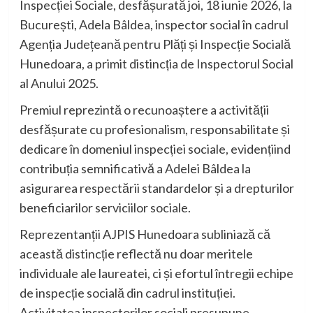
Inspecției Sociale, desfășurată joi, 18 iunie 2026, la
București, Adela Bâldea, inspector social în cadrul
Agenția Județeană pentru Plăți și Inspecție Socială
Hunedoara, a primit distincția de Inspectorul Social
al Anului 2025.
Premiul reprezintă o recunoaștere a activității
desfășurate cu profesionalism, responsabilitate și
dedicare în domeniul inspecției sociale, evidențiind
contribuția semnificativă a Adelei Bâldea la
asigurarea respectării standardelor și a drepturilor
beneficiarilor serviciilor sociale.
Reprezentanții AJPIS Hunedoara subliniază că
această distincție reflectă nu doar meritele
individuale ale laureatei, ci și efortul întregii echipe
de inspecție socială din cadrul instituției.
Activitatea inspectorilor sociali presupune