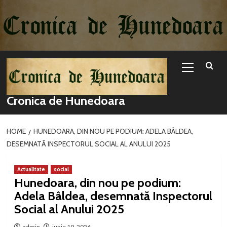
Sari
la
conținut
Primary
Menu
Cronica de Hunedoara
HOME
HUNEDOARA, DIN NOU PE PODIUM: ADELA BÂLDEA,
DESEMNATĂ INSPECTORUL SOCIAL AL ANULUI 2025
Actualitate
social
Hunedoara, din nou pe podium:
Adela Bâldea, desemnată Inspectorul
Social al Anului 2025
admin
iunie 19, 2026