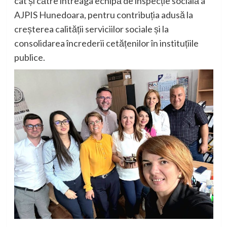
cât și către întreaga echipă de inspecție socială a
AJPIS Hunedoara, pentru contribuția adusă la
creșterea calității serviciilor sociale și la
consolidarea încrederii cetățenilor în instituțiile
publice.