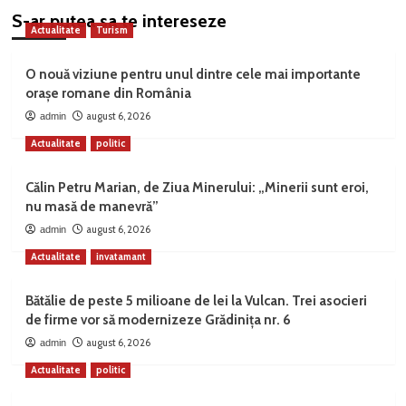
S-ar putea sa te intereseze
Actualitate
Turism
O nouă viziune pentru unul dintre cele mai importante
orașe romane din România
august 6, 2026
admin
Actualitate
politic
Călin Petru Marian, de Ziua Minerului: „Minerii sunt eroi,
nu masă de manevră”
august 6, 2026
admin
Actualitate
invatamant
Bătălie de peste 5 milioane de lei la Vulcan. Trei asocieri
de firme vor să modernizeze Grădinița nr. 6
august 6, 2026
admin
Actualitate
politic