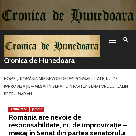
Sari
la
conținut
Primary
Menu
Cronica de Hunedoara
HOME
ROMÂNIA ARE NEVOIE DE RESPONSABILITATE, NU DE
IMPROVIZAȚIE – MESAJ ÎN SENAT DIN PARTEA SENATORULUI CĂLIN
PETRU MARIAN
Actualitate
politic
România are nevoie de
responsabilitate, nu de improvizație –
mesaj în Senat din partea senatorului