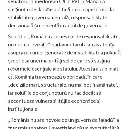
senatorul hunedorean Călin Petru Marian a
susținut o declarație politică, cu un apel direct la
stabilitate guvernamentală, responsabilitate
decizională și coerență în actul de guvernare.
Sub titlul „România are nevoie de responsabilitate,
nu de improvizație”, parlamentarul a atras atenția
asupra riscurilor generate de instabilitatea politică
și de lipsa unei majorități solide care să susțină
reformele esențiale ale statului. Acesta a subliniat
că România traversează o perioadă în care
„deciziile mari, structurale, nu mai pot fi amânate”,
iar soluțiile de conjunctură nu fac decât să
accentueze vulnerabilitățile economice și
instituționale.
„România nu are nevoie de un guvern de fațadă”, a
transmis senatorul, avertizând că un executiv fără