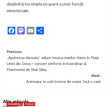
deplină și nu simpla ocupare a unor funcții
ministeriale.
Facebook
Mastodon
Email
Partajează
Post
Previous:
„Apoteoza dansului” aduce muzica marilor clasici în Piața
navigation
Unirii din Deva – concert simfonic extraordinar al
Filarmonicii de Stat Sibiu
Next:
Aninoasa: în cutii încinse de soare, încă o vară
Alte articole
Actualitate
Turism