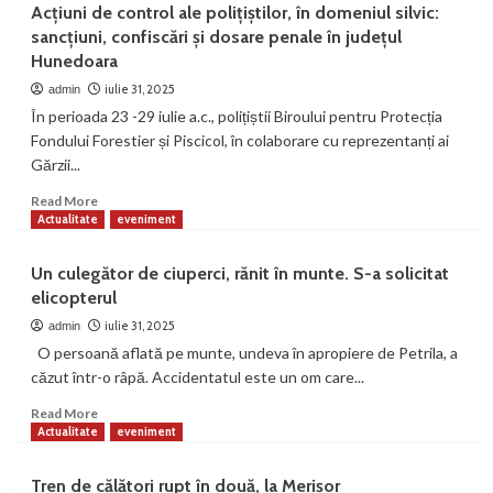
Acțiuni de control ale polițiștilor, în domeniul silvic:
falsă
sancțiuni, confiscări și dosare penale în județul
privind
Hunedoara
o
„crimă”
iulie 31, 2025
admin
în
În perioada 23 -29 iulie a.c., polițiștii Biroului pentru Protecția
Hunedoara
Fondului Forestier și Piscicol, în colaborare cu reprezentanți ai
–
Gărzii...
apel
abuziv
Read
Read More
la
more
Actualitate
eveniment
112
about
sancționat
Acțiuni
Un culegător de ciuperci, rănit în munte. S-a solicitat
cu
de
amendă
elicopterul
control
de
ale
iulie 31, 2025
admin
8.000
polițiștilor,
O persoană aflată pe munte, undeva în apropiere de Petrila, a
de
în
căzut într-o râpă. Accidentatul este un om care...
lei
domeniul
silvic:
Read
Read More
sancțiuni,
more
Actualitate
eveniment
confiscări
about
și
Un
Tren de călători rupt în două, la Merișor
dosare