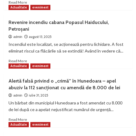
Read
Read More
more
Actualitate
eveniment
about
Avertizare
Revenire incendiu cabana Popasul Haiducului,
meteorologică
Petroșani
pentru
județul
august 13, 2025
admin
Hunedoara
Incendiul este localizat, se acționează pentru lichidare. A fost
valabilă
eliminat riscul ca flăcările să se extindă! Având în vedere că...
astăzi
între
Read
Read More
orele
more
Actualitate
eveniment
14.00-
about
21.00
Revenire
Alertă falsă privind o „crimă” în Hunedoara – apel
incendiu
abuziv la 112 sancționat cu amendă de 8.000 de lei
cabana
Popasul
iulie 31, 2025
admin
Haiducului,
Un bărbat din municipiul Hunedoara a fost amendat cu 8.000
Petroșani
de lei după ce a apelat nejustificat numărul de urgență...
Read
Read More
more
Actualitate
eveniment
about
Alertă