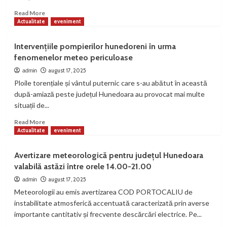
libertate
Read
Read More
more
Actualitate
eveniment
about
Permise
Intervențiile pompierilor hunedoreni în urma
reținute
fenomenelor meteo periculoase
și
sancțiuni
august 17, 2025
admin
contravenționale
Ploile torențiale și vântul puternic care s-au abătut în această
în
după-amiază peste județul Hunedoara au provocat mai multe
minivacanța
situații de...
de
Sfânta
Read
Read More
Maria:
more
Actualitate
eveniment
peste
about
550
Intervențiile
Avertizare meteorologică pentru județul Hunedoara
de
pompierilor
valabilă astăzi între orele 14.00-21.00
amenzi
hunedoreni
aplicate
în
august 17, 2025
admin
în
urma
Meteorologii au emis avertizarea COD PORTOCALIU de
județul
fenomenelor
instabilitate atmosferică accentuată caracterizată prin averse
Hunedoara
meteo
importante cantitativ și frecvente descărcări electrice. Pe...
periculoase