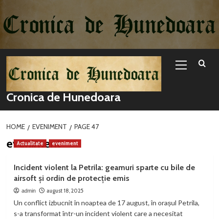
Sari
la
conținut
Primary
Menu
Cronica de Hunedoara
HOME
EVENIMENT
PAGE 47
eveniment
Actualitate
eveniment
Incident violent la Petrila: geamuri sparte cu bile de
airsoft și ordin de protecție emis
august 18, 2025
admin
Un conflict izbucnit în noaptea de 17 august, în orașul Petrila,
s-a transformat într-un incident violent care a necesitat