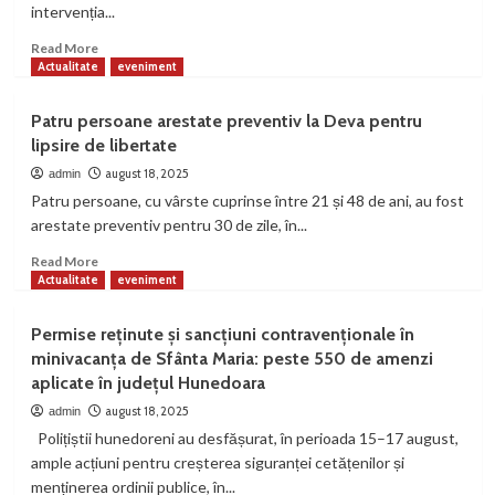
intervenția...
Read
Read More
more
Actualitate
eveniment
about
Incident
Patru persoane arestate preventiv la Deva pentru
violent
lipsire de libertate
la
Petrila:
august 18, 2025
admin
geamuri
Patru persoane, cu vârste cuprinse între 21 și 48 de ani, au fost
sparte
arestate preventiv pentru 30 de zile, în...
cu
bile
Read
Read More
de
more
Actualitate
eveniment
airsoft
about
și
Patru
Permise reținute și sancțiuni contravenționale în
ordin
persoane
minivacanța de Sfânta Maria: peste 550 de amenzi
de
arestate
aplicate în județul Hunedoara
protecție
preventiv
emis
la
august 18, 2025
admin
Deva
Polițiștii hunedoreni au desfășurat, în perioada 15–17 august,
pentru
ample acțiuni pentru creșterea siguranței cetățenilor și
lipsire
menținerea ordinii publice, în...
de