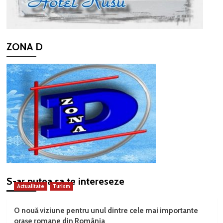
ZONA D
S-ar putea sa te intereseze
Actualitate
Turism
O nouă viziune pentru unul dintre cele mai importante
orașe romane din România