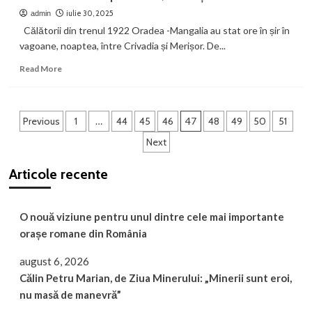
culegător
penale
de
iulie 30, 2025
admin
în
ciuperci,
Călătorii din trenul 1922 Oradea -Mangalia au stat ore în șir în
județul
rănit
vagoane, noaptea, între Crivadia și Merișor. De...
Hunedoara
în
munte.
Read
Read More
S-
more
a
about
solicitat
Tren
Paginație
elicopterul
de
Previous
1
…
44
45
46
47
48
49
50
51
călători
articole
Next
rupt
în
Articole recente
două,
la
Merișor
O nouă viziune pentru unul dintre cele mai importante
orașe romane din România
august 6, 2026
Călin Petru Marian, de Ziua Minerului: „Minerii sunt eroi,
nu masă de manevră”