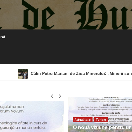
ină
lin Petru Marian, de Ziua Minerului: „Minerii sunt eroi, nu masă 
Actualitate
Turism
O nouă viziune pentru un