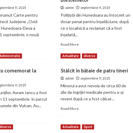
blestemelor”
ptembrie 11, 2025
septembrie 11, 2025
admin
mprumut Carte pentru
Polițiștii din Hunedoara au întocmit un
otecii Județene „Ovid
dosar penal pentru înșelăciune, după
 Hunedoara-Deva a
ce o localnică a reclamat că a fost
 11 septembrie, o nouă
înșelată...
Read
Read More
more
ad
about
re
Administratie
Actualitate
diverse
Dosar
out
penal
cu comemorat la
Stâlcit în bătaie de patru tineri
de
vă
înșelăciune
septembrie 11, 2025
admin
la
a
ptembrie 11, 2025
Minorul a avut nevoia de circa 60 de
Hunedoara:
zile de îngrijiri medicale pentru a-și
nților, Avram Iancu a fost
femeie
,
reveni după ce a fost călcat...
n 11 septembrie în parcul
păgubită
emiată
numele din Vulcan. Au...
cu
ntru
Read
Read More
25.000
iunea
more
ad
de
about
re
euro
ntru
Stâlcit
out
diverse
Actualitate
Sport
prin
tură
în
ram