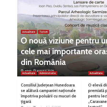
Actualitate
Turism
i de
O nouă viziune pentru u
e
cele mai importante or
din România
august 6, 2026
admin
Actualitate
Administratie
Actualitate
Consiliul Județean Hunedoara
O elevă di
se alătură campaniei naționale
premiată 
împotriva poluării cu mucuri de
pentru lec
țigară
„Caravanei