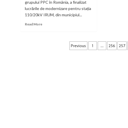
grupului PPC în România, a finalizat
bă
lucrările de modernizare pentru stația
ma
110/20kV IRUM, din municipiul...
la
Pet
Read
Read More
more
about
Rețele
Paginație
Electrice
Previous
1
…
256
257
România
articole
a
investit
19
milioane
de
lei
în
modernizarea
stației
de
transformare
IRUM
din
municipiul