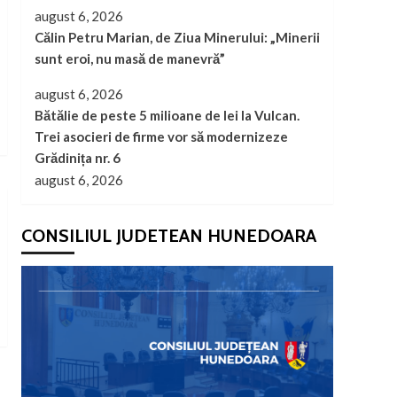
O nouă viziune pentru
august 6, 2026
unul dintre cele mai
Călin Petru Marian, de Ziua Minerului: „Minerii
importante orașe
sunt eroi, nu masă de manevră”
1
romane din România
Actualitate
politic
august 6, 2026
Călin Petru Marian, de
Bătălie de peste 5 milioane de lei la Vulcan.
Ziua Minerului: „Minerii
Trei asocieri de firme vor să modernizeze
sunt eroi, nu masă de
2
Grădinița nr. 6
manevră”
august 6, 2026
Actualitate
invatamant
Bătălie de peste 5
milioane de lei la Vulcan.
CONSILIUL JUDETEAN HUNEDOARA
Trei asocieri de firme vor
3
să modernizeze
Grădinița nr. 6
Actualitate
politic
Cristian Bușoi: România
a încasat bani pentru
închiderea centralelor pe
4
cărbune. Redeschiderea
lor ar fi o greșeală
Actualitate
Administratie