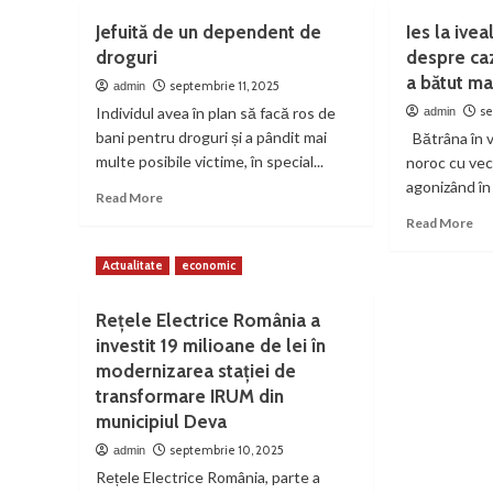
în
Ian
Valea
cad
Jefuită de un dependent de
Ies la ivea
co
Jiului
„Ca
droguri
despre caz
la
literară
exc
Vul
a bătut ma
adună
septembrie 11, 2025
admin
în
cărți,
lec
Individul avea în plan să facă ros de
se
admin
autori
bani pentru droguri și a pândit mai
Bătrâna în v
și
multe posibile victime, în special...
noroc cu veci
artiști,
la
agonizând în
Read
Read More
Petrila
more
Re
Read More
about
mo
Jefuită
ab
Actualitate
economic
de
Ies
un
la
Rețele Electrice România a
dependent
ive
de
investit 19 milioane de lei în
det
droguri
șo
modernizarea stației de
de
transformare IRUM din
caz
municipiul Deva
băr
car
septembrie 10, 2025
admin
și-
Rețele Electrice România, parte a
a