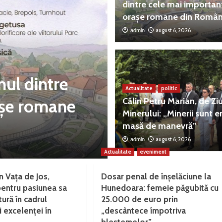
dintre cele mai importan
orașe romane din Român
august 6, 2026
admin
Actualitate
politic
nul dintre
Călin Petru Ma
Actualitate
politic
așe romane
„Minerii sunt 
Călin Petru Marian, de Zi
Minerului: „Minerii sunt er
manevră”
masă de manevră”
august 6, 2026
admin
august 6, 2026
admin
Actualitate
eveniment
n Vața de Jos,
Dosar penal de înșelăciune la
pentru pasiunea sa
Hunedoara: femeie păgubită cu
tură în cadrul
25.000 de euro prin
 excelenței în
„descântece împotriva