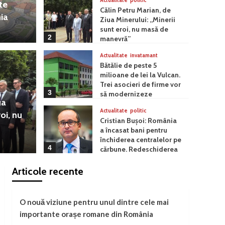
Actualitate
politic
te
Călin Petru Marian, de
ia
Ziua Minerului: „Minerii
sunt eroi, nu masă de
2
manevră”
Actualitate
invatamant
Bătălie de peste 5
Actualitate
milioane de lei la Vulcan.
rian, de Ziua Minerului:
Bătăl
Trei asocieri de firme vor
3
să modernizeze
eroi, nu masă de
ua
Vulca
Grădinița nr. 6
Actualitate
politic
oi, nu
Cristian Bușoi: România
mode
a încasat bani pentru
închiderea centralelor pe
4
cărbune. Redeschiderea
admin
lor ar fi o greșeală
Actualitate
Administratie
Articole recente
Interes major pentru
parcul fotovoltaic de la
Uricani: 6 asocieri de
O nouă viziune pentru unul dintre cele mai
5
firme se luptă pentru
importante orașe romane din România
contractul de peste2,5
Actualitate
Turism
milioane de lei