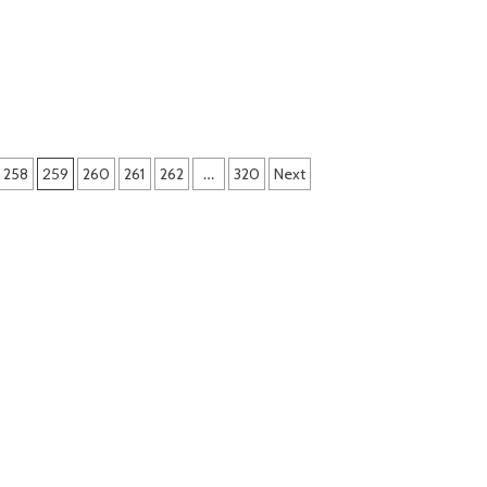
cu
tut
Trofeul
ma,
Mihai
Leu
rila
258
259
260
261
262
…
320
Next