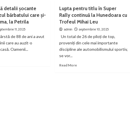
„descântece
bătaie
cu
împotriva
rul
lă detalii șocante
Lupta pentru titlu în Super
de
memorat
blestemelor”
ravanei
patru
ul bărbatului care și-
Rally continuă la Hunedoara cu
elenței
tineri
can
ma, la Petrila
Trofeul Mihai Leu
tură”
ptembrie 11, 2025
septembrie 10, 2025
admin
ârstă de 88 de ani a avut
Un total de 26 de piloți de top,
nii care au auzit-o
proveniți din cele mai importante
 casă. Oamenii...
discipline ale automobilismului sportiv,
se vor...
ad
re
Read
Read More
out
more
about
Lupta
ală
pentru
alii
titlu
cante
în
spre
Super
ul
Rally
batului
continuă
e
la
Hunedoara