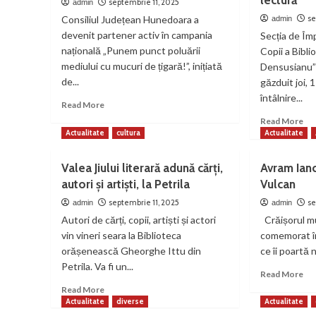
lectură”
septembrie 11, 2025
admin
Consiliul Județean Hunedoara a
se
admin
devenit partener activ în campania
Secția de Î
națională „Punem punct poluării
Copii a Bibli
mediului cu mucuri de țigară!”, inițiată
Densusianu”
de...
găzduit joi,
întâlnire...
Read
Read More
more
Re
Read More
about
mo
Actualitate
cultura
Actualitate
Consiliul
ab
Județean
O
Valea Jiului literară adună cărți,
Avram Ian
Hunedoara
ele
autori și artiști, la Petrila
Vulcan
se
din
alătură
Vaț
septembrie 11, 2025
se
admin
admin
campaniei
de
Autori de cărți, copii, artiști și actori
Crăișorul mu
naționale
Jos
vin vineri seara la Biblioteca
comemorat î
împotriva
pr
orășenească Gheorghe Ittu din
poluării
ce îi poartă 
pe
cu
Petrila. Va fi un...
pas
Re
Read More
mucuri
sa
mo
Read
Read More
de
pe
ab
more
Actualitate
diverse
Actualitate
țigară
lec
Av
about