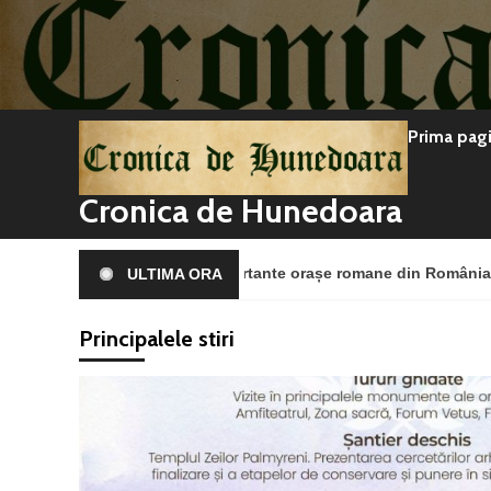
Sari
la
conținut
Prima pag
Cronica de Hunedoara
e cele mai importante orașe romane din România
Că
ULTIMA ORA
Principalele stiri