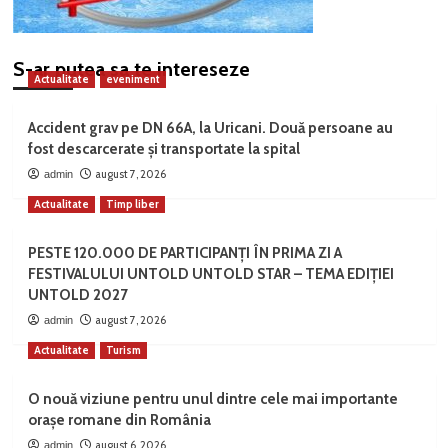
S-ar putea sa te intereseze
Actualitate
eveniment
Accident grav pe DN 66A, la Uricani. Două persoane au
fost descarcerate și transportate la spital
august 7, 2026
admin
Actualitate
Timp liber
PESTE 120.000 DE PARTICIPANȚI ÎN PRIMA ZI A
FESTIVALULUI UNTOLD UNTOLD STAR – TEMA EDIȚIEI
UNTOLD 2027
august 7, 2026
admin
Actualitate
Turism
O nouă viziune pentru unul dintre cele mai importante
orașe romane din România
august 6, 2026
admin