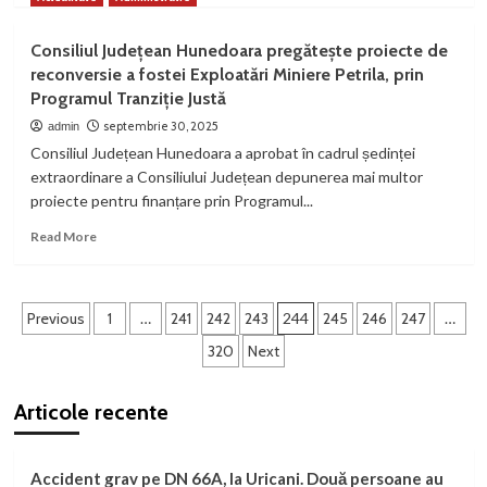
about
Patrimoniul
Consiliul Județean Hunedoara pregătește proiecte de
Geoparcului
reconversie a fostei Exploatări Miniere Petrila, prin
Țara
Programul Tranziție Justă
Hațegului
și
septembrie 30, 2025
admin
al
Consiliul Județean Hunedoara a aprobat în cadrul ședinței
județului
extraordinare a Consiliului Județean depunerea mai multor
Hunedoara,
proiecte pentru finanțare prin Programul...
descoperit
de
Read
Read More
participanți
more
din
about
patru
Consiliul
țări
Paginație
Județean
Previous
1
…
241
242
243
244
245
246
247
…
la
Hunedoara
articole
proiectul
320
Next
pregătește
Erasmus+
proiecte
#EMME
de
Articole recente
reconversie
a
fostei
Accident grav pe DN 66A, la Uricani. Două persoane au
Exploatări