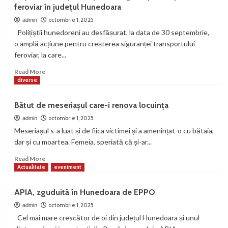
feroviar în județul Hunedoara
manevră”
4
octombrie 1, 2025
admin
Polițiștii hunedoreni au desfășurat, la data de 30 septembrie,
Actualitate
invatamant
o amplă acțiune pentru creșterea siguranței transportului
Bătălie de peste 5 milioane de lei la
feroviar, la care...
Vulcan. Trei asocieri de firme vor să
modernizeze Grădinița nr. 6
5
Read
Read More
more
diverse
about
Actualitate
eveniment
Acțiune
Accident grav pe DN 66A, la Uricani.
Bătut de meseriașul care-i renova locuința
de
Două persoane au fost descarcerate și
amploare
octombrie 1, 2025
admin
transportate la spital
1
pentru
Meseriașul s-a luat și de fiica victimei și a amenințat-o cu bătaia,
siguranța
dar și cu moartea. Femeia, speriată că și-ar...
Actualitate
Timp liber
transportului
PESTE 120.000 DE PARTICIPANȚI ÎN
feroviar
Read
Read More
PRIMA ZI A FESTIVALULUI UNTOLD
în
more
Actualitate
eveniment
UNTOLD STAR – TEMA EDIȚIEI
județul
about
2
UNTOLD 2027
Hunedoara
Bătut
APIA, zguduită în Hunedoara de EPPO
de
Actualitate
Turism
meseriașul
octombrie 1, 2025
admin
O nouă viziune pentru unul dintre cele
care-
Cel mai mare crescător de oi din județul Hunedoara și unul
mai importante orașe romane din
i