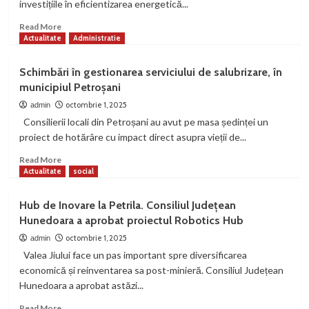
investițiile în eficientizarea energetică...
contur:
piste
Read
Read More
pentru
more
Actualitate
Administratie
biciclete,
about
pasarele
66
Schimbări în gestionarea serviciului de salubrizare, în
moderne
de
municipiul Petroșani
și
blocuri
centre
din
octombrie 1, 2025
admin
de
Lupeni,
Consilierii locali din Petroșani au avut pe masa ședinței un
închiriere
incluse
proiect de hotărâre cu impact direct asupra vieții de...
în
programe
Read
Read More
de
more
Actualitate
social
eficiență
about
energetică
Schimbări
Hub de Inovare la Petrila. Consiliul Județean
în
Hunedoara a aprobat proiectul Robotics Hub
gestionarea
serviciului
octombrie 1, 2025
admin
de
Valea Jiului face un pas important spre diversificarea
salubrizare,
economică și reinventarea sa post-minieră. Consiliul Județean
în
Hunedoara a aprobat astăzi...
municipiul
Petroșani
Read
Read More