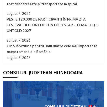
Miniere
fost descarcerate și transportate la spital
Petrila,
prin
august 7, 2026
Programul
PESTE 120.000 DE PARTICIPANȚI ÎN PRIMA ZI A
Tranziție
FESTIVALULUI UNTOLD UNTOLD STAR – TEMA EDIȚIEI
Justă
UNTOLD 2027
august 7, 2026
O nouă viziune pentru unul dintre cele mai importante
orașe romane din România
august 6, 2026
CONSILIUL JUDETEAN HUNEDOARA