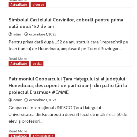
more
Actualitate
diverse
about
Hub
Simbolul Castelului Corvinilor, coborât pentru prima
de
dată după 152 de ani
Inovare
la
octombrie 1, 2025
admin
Petrila.
Pentru prima dată după 152 de ani, statuia care îl reprezintă pe
Consiliul
Ioan (Iancu) de Hunedoara, amplasată pe Turnul Buzdugan...
Județean
Hunedoara
Read
Read More
a
more
Actualitate
social
aprobat
about
proiectul
Simbolul
Patrimoniul Geoparcului Țara Hațegului și al județului
Robotics
Castelului
Hunedoara, descoperit de participanți din patru țări la
Hub
Corvinilor,
proiectul Erasmus+ #EMME
coborât
pentru
octombrie 1, 2025
admin
prima
Geoparcul Internațional UNESCO Țara Hațegului –
dată
Universitatea din București a devenit locul de întâlnire al 50 de
după
elevi și profesori...
152
de
Read
Read More
ani
more
Actualitate
Administratie