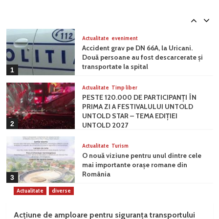
Vulcan. Trei asocieri de firme vor să
modernizeze Grădinița nr. 6
5
Actualitate
eveniment
Accident grav pe DN 66A, la Uricani.
Două persoane au fost descarcerate și
transportate la spital
1
Actualitate
Timp liber
PESTE 120.000 DE PARTICIPANȚI ÎN
PRIMA ZI A FESTIVALULUI UNTOLD
UNTOLD STAR – TEMA EDIȚIEI
2
UNTOLD 2027
Actualitate
Turism
O nouă viziune pentru unul dintre cele
mai importante orașe romane din
România
3
Actualitate
diverse
Actualitate
politic
Călin Petru Marian, de Ziua Minerului:
Acțiune de amploare pentru siguranța transportului
„Minerii sunt eroi, nu masă de