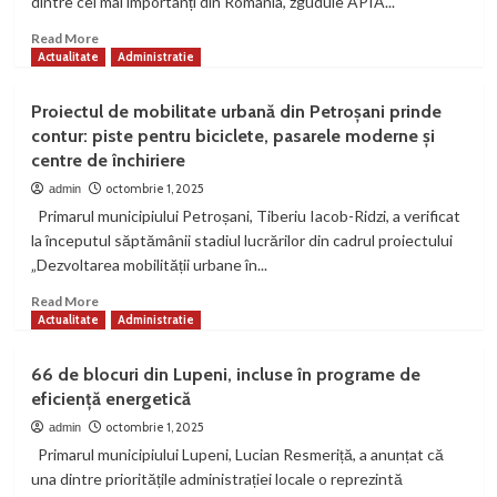
dintre cei mai importanți din România, zguduie APIA...
România
renova
3
locuința
Read
Read More
more
Actualitate
Administratie
Actualitate
politic
about
Călin Petru Marian, de Ziua Minerului:
APIA,
Proiectul de mobilitate urbană din Petroșani prinde
„Minerii sunt eroi, nu masă de
zguduită
manevră”
contur: piste pentru biciclete, pasarele moderne și
4
în
centre de închiriere
Hunedoara
de
octombrie 1, 2025
admin
Actualitate
invatamant
EPPO
Bătălie de peste 5 milioane de lei la
Primarul municipiului Petroșani, Tiberiu Iacob-Ridzi, a verificat
Vulcan. Trei asocieri de firme vor să
la începutul săptămânii stadiul lucrărilor din cadrul proiectului
modernizeze Grădinița nr. 6
5
„Dezvoltarea mobilității urbane în...
Read
Read More
more
Actualitate
Administratie
about
Proiectul
66 de blocuri din Lupeni, incluse în programe de
de
eficiență energetică
mobilitate
urbană
octombrie 1, 2025
admin
din
Primarul municipiului Lupeni, Lucian Resmeriță, a anunțat că
Petroșani
una dintre prioritățile administrației locale o reprezintă
prinde