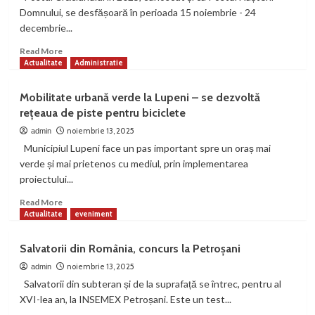
ediția
Domnului, se desfășoară în perioada 15 noiembrie - 24
a
decembrie...
XII-
a
Read
Read More
more
Actualitate
Administratie
about
Postul
Mobilitate urbană verde la Lupeni – se dezvoltă
Crăciunului
rețeaua de piste pentru biciclete
e
despre
noiembrie 13, 2025
admin
ecoul
Municipiul Lupeni face un pas important spre un oraș mai
din
verde și mai prietenos cu mediul, prin implementarea
inima
proiectului...
noastră
Read
Read More
more
Actualitate
eveniment
about
Mobilitate
Salvatorii din România, concurs la Petroșani
urbană
verde
noiembrie 13, 2025
admin
la
Salvatorii din subteran și de la suprafață se întrec, pentru al
Lupeni
XVI-lea an, la INSEMEX Petroșani. Este un test...
–