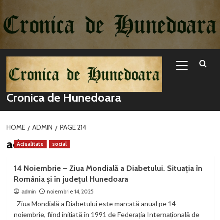
Sari
la
conținut
Primary
Menu
Cronica de Hunedoara
HOME
ADMIN
PAGE 214
admin
Actualitate
social
14 Noiembrie – Ziua Mondială a Diabetului. Situația în
România și în județul Hunedoara
noiembrie 14, 2025
admin
Ziua Mondială a Diabetului este marcată anual pe 14
noiembrie, fiind inițiată în 1991 de Federația Internațională de