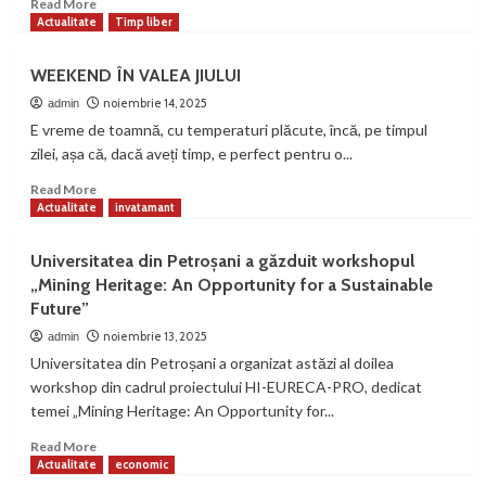
Read
Read More
după
more
Actualitate
Timp liber
ce
about
și-
Prima
WEEKEND ÎN VALEA JIULUI
ar
creșă
fi
din
noiembrie 14, 2025
admin
agresat
Valea
E vreme de toamnă, cu temperaturi plăcute, încă, pe timpul
fosta
Jiului,
zilei, așa că, dacă aveți timp, e perfect pentru o...
prietenă
aproape
de
Read
Read More
finalizare
more
Actualitate
invatamant
la
about
Petroșani.
WEEKEND
Universitatea din Petroșani a găzduit workshopul
Demersuri
ÎN
„Mining Heritage: An Opportunity for a Sustainable
importante
VALEA
Future”
și
JIULUI
la
noiembrie 13, 2025
admin
Ministerul
Universitatea din Petroșani a organizat astăzi al doilea
Transporturilor
workshop din cadrul proiectului HI-EURECA-PRO, dedicat
temei „Mining Heritage: An Opportunity for...
Read
Read More
more
Actualitate
economic
about