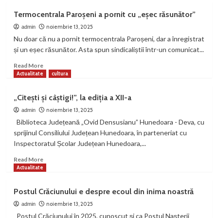
Universitatea
Termocentrala Paroșeni a pornit cu „eșec răsunător”
din
Petroșani
noiembrie 13, 2025
admin
a
Nu doar că nu a pornit termocentrala Paroșeni, dar a înregistrat
găzduit
și un eșec răsunător. Asta spun sindicaliștii într-un comunicat...
workshopul
„Mining
Read
Read More
Heritage:
more
Actualitate
cultura
An
about
Opportunity
Termocentrala
„Citești și câștigi!”, la ediția a XII-a
for
Paroșeni
a
a
noiembrie 13, 2025
admin
Sustainable
pornit
Biblioteca Județeană „Ovid Densusianu” Hunedoara - Deva, cu
Future”
cu
sprijinul Consiliului Județean Hunedoara, în parteneriat cu
„eșec
Inspectoratul Școlar Județean Hunedoara,...
răsunător”
Read
Read More
more
Actualitate
about
„Citești
Postul Crăciunului e despre ecoul din inima noastră
și
câștigi!”,
noiembrie 13, 2025
admin
la
Postul Crăciunului în 2025, cunoscut și ca Postul Nașterii