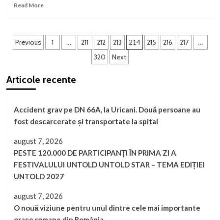
se
Read
Read More
dezvoltă
more
rețeaua
about
de
Salvatorii
Paginație
piste
din
Previous
1
…
211
212
213
214
215
216
217
…
pentru
România,
articole
320
Next
biciclete
concurs
la
Articole recente
Petroșani
Accident grav pe DN 66A, la Uricani. Două persoane au
fost descarcerate și transportate la spital
august 7, 2026
PESTE 120.000 DE PARTICIPANȚI ÎN PRIMA ZI A
FESTIVALULUI UNTOLD UNTOLD STAR – TEMA EDIȚIEI
UNTOLD 2027
august 7, 2026
O nouă viziune pentru unul dintre cele mai importante
orașe romane din România