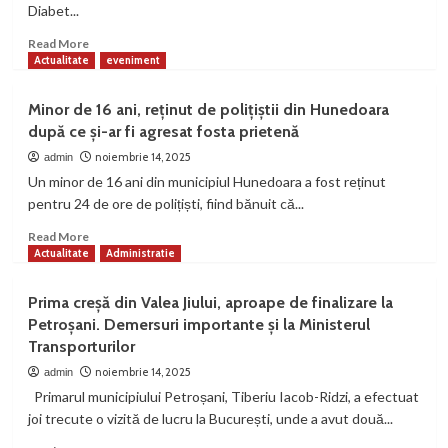
Diabet...
Read
Read More
more
Actualitate
eveniment
about
14
Minor de 16 ani, reținut de polițiștii din Hunedoara
Noiembrie
după ce și-ar fi agresat fosta prietenă
–
Ziua
noiembrie 14, 2025
admin
Mondială
Un minor de 16 ani din municipiul Hunedoara a fost reținut
a
pentru 24 de ore de polițiști, fiind bănuit că...
Diabetului.
Situația
Read
Read More
în
more
Actualitate
Administratie
România
about
și
Minor
Prima creșă din Valea Jiului, aproape de finalizare la
în
de
Petroșani. Demersuri importante și la Ministerul
județul
16
Transporturilor
Hunedoara
ani,
reținut
noiembrie 14, 2025
admin
de
Primarul municipiului Petroșani, Tiberiu Iacob-Ridzi, a efectuat
polițiștii
joi trecute o vizită de lucru la București, unde a avut două...
din
Hunedoara