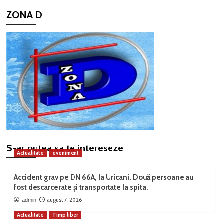
ZONA D
S-ar putea sa te intereseze
Actualitate
eveniment
Accident grav pe DN 66A, la Uricani. Două persoane au
fost descarcerate și transportate la spital
august 7, 2026
admin
Actualitate
Timp liber