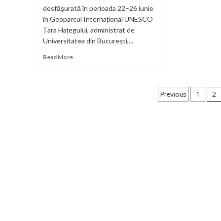
desfășurată în perioada 22–26 iunie
pu
în Geoparcul Internațional UNESCO
din
De
Țara Hațegului, administrat de
Un
Universitatea din București,...
tân
Read
de
Read More
more
27
about
de
UNESCO
ani
Paginație
în
Previous
1
a
2
Geoparcul
fos
articole
Internațional
are
UNESCO
pre
Țara
Hațegului