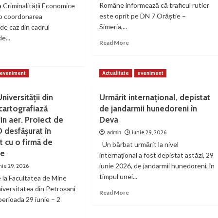
Române informează că traficul rutier
a Criminalității Economice
este oprit pe DN 7 Orăștie –
sub coordonarea
Simeria,...
de caz din cadrul
e...
Read
Read More
more
ad
about
re
Trafic
out
eveniment
Actualitate
eveniment
oprit
cheziții
pe
niversității din
Urmărit internațional, depistat
DN7
sificatori
cartografiază
de jandarmii hunedoreni în
rate
din aer. Proiect de
Deva
 desfășurat în
iunie 29, 2026
admin
ea
t cu o firmă de
Un bărbat urmărit la nivel
te
internațional a fost depistat astăzi, 29
iunie 2026, de jandarmii hunedoreni, în
nie 29, 2026
timpul unei...
 la Facultatea de Mine
niversitatea din Petroșani
Read
Read More
 perioada 29 iunie – 2
more
about