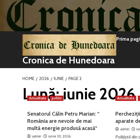
Sari
la
conținut
Prima pag
Cronica de Hunedoara
HOME
2026
IUNIE
PAGE 2
Lună:
iunie 2026
Actualitate
politic
Actualitate
Senatorul Călin Petru Marian: “
Percheziții
România are nevoie de mai
aparate d
multă energie produsă acasă“
iu
admin
iunie 30, 2026
Polițiștii din
admin