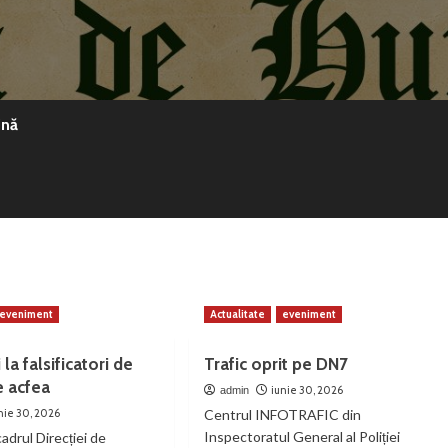
ină
eveniment
Actualitate
eveniment
 la falsificatori de
Trafic oprit pe DN7
e acfea
iunie 30, 2026
admin
nie 30, 2026
Centrul INFOTRAFIC din
Inspectoratul General al Poliției
 cadrul Direcției de