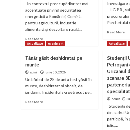
Investigare 
În contextul preocupărilor tot mai
– I.G.P.R., 
accentuate privind securitatea
procurorului 
energetică a României, Comisia
Parchetului d
pentru agricultură, industrie
alimentară și dezvoltare rurală...
Re
Read More
mo
Read
Read More
ab
more
Actualitate
eveniment
Actualitate
Per
about
la
Senatorul
Tânăr găsit deshidratat pe
Studenții U
fal
Călin
munte
Petroșani 
de
Petru
apa
Uricaniul 
Marian:
iunie 30, 2026
admin
de
“
scanare 3D
Un bărbat de 28 de ani a fost găsit în
acf
România
parteneria
munte, deshidratat și obosit, de
are
specialita
jandarmi. Incidentul s-a petrecut pe...
nevoie
de
iu
admin
Read
Read More
mai
Studenții de
more
multă
about
din cadrul U
energie
Tânăr
participă, în
produsă
găsit
iulie,...
acasă“
deshidratat