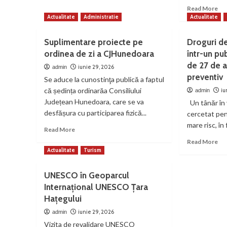
pe
Re
Read More
munte
mo
Actualitate
Administratie
Actualitate
ab
Stu
Suplimentare proiecte pe
Droguri d
Uni
ordinea de zi a CJHunedoara
într-un pu
din
de 27 de a
Pe
iunie 29, 2026
admin
car
preventiv
Se aduce la cunostinţa publică a faptul
Uri
că ședința ordinarăa Consiliului
iu
admin
din
Județean Hunedoara, care se va
Un tânăr în 
aer
desfășura cu participarea fizică...
Pro
cercetat pen
de
mare risc, în 
Read
Read More
sca
more
Re
Read More
3D
about
mo
Actualitate
Turism
de
Suplimentare
ab
în
proiecte
Dr
par
UNESCO în Geoparcul
pe
de
cu
Internațional UNESCO Țara
ordinea
ma
o
de
Hațegului
ris
fir
zi
vâ
de
iunie 29, 2026
admin
a
înt
spe
Vizita de revalidare UNESCO
CJHunedoara
un