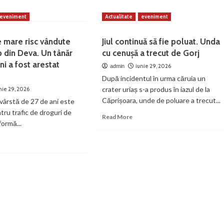
Urmărit
ad
internațional,
re
eveniment
Actualitate
eveniment
depistat
out
de
denții
jandarmii
e mare risc vândute
Jiul continuă să fie poluat. Unda
versității
hunedoreni
b din Deva. Un tânăr
cu cenușă a trecut de Gorj
în
ni a fost arestat
troșani
iunie 29, 2026
admin
Deva
tografiază
După incidentul în urma căruia un
caniul
crater uriaș s-a produs în iazul de la
nie 29, 2026
Căprișoara, unde de poluare a trecut...
vârstă de 27 de ani este
.
iect
tru trafic de droguri de
Read
Read More
formă...
more
nare
about
ad
Jiul
re
sfășurat
continuă
out
să
oguri
teneriat
fie
poluat.
re
Unda
c
mă
cu
ndute
cenușă
r-
cialitate
a